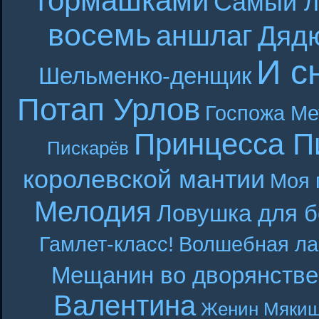
тормашками
Самый л
восемь
аншлаг
Дяд
И с
Шельменко-денщик
Потап Урлов
Госпожа Ме
Принцесса П
Пискарёв
королевской мантии
Моя 
Мелодия
Ловушка для б
Гамлет-класс!
Волшебная ла
Мещанин во дворянстве
Валентина
Женин
Мякиш