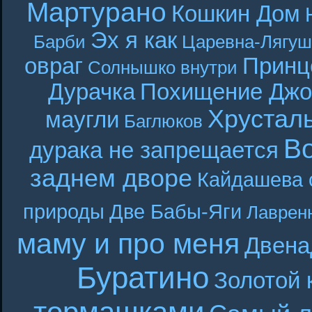
Мартурано
Кошкин Дом
Эх я как
Барби
Царевна-Лягуш
овраг
Принц
Солнышко внутри
Дурачка
Похищение Джо
Хрустал
маугли
Баглюков
В
дурака не запрещается
заднем дворе
Кайдашева 
природы
Две Бабы-Яги
Лаврен
маму и про меня
Двена
Буратино
Золотой 