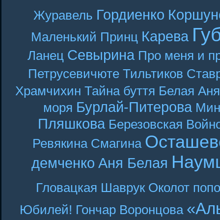
Гордиенко
Коршун
Журавель
Гу
Карева
Маленький Принц
Севырина
Ланец
Про меня и п
Петрусевичюте
Тильтиков
Став
Храмчихин
Тайна буття
Белая Аня
Бурлай-Питерова
моря
Мин
Пляшкова
Березовская
Войн
Осташев
Ревякина
Смагина
Наум
демченко
Аня Белая
Гловацкая
Шаврук
Околот
поп
«Ал
Юбилей! Гончар
Воронцова