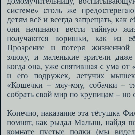
домомучительницу, воспитывающу
системе» столь же предостерега
детям всё и всегда запрещать, как 
они начинают вести тайную жи
получаются воришки, как из е
Прозрение и потеря жизненной
злюку, и маленькие зрители даже
когда она, уже спятившая с ума от
и его подружек, летучих мышек
«Кошечки – мяу-мяу, собачки – тя
собрать свой мир по крупицам – но 
Конечно, наказание эта тётушка Фи
помнят, как рыдал Малыш, найдя по
комнате пустые полки (мы видел