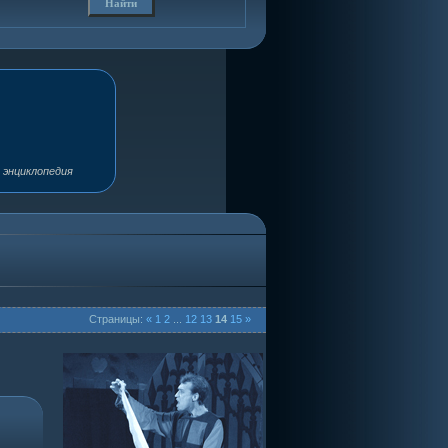
 энциклопедия
Страницы:
«
1
2
...
12
13
14
15
»