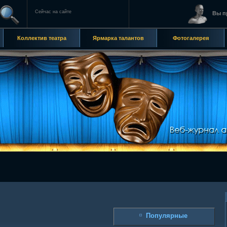
Сейчас на сайте
Вы п
Коллектив театра
Ярмарка талантов
Фотогалерея
Популярные