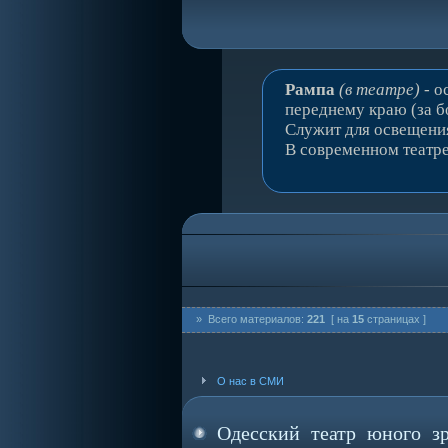
Рампа
(в театре)
- о
переднему краю (за 
Служит для освещения
В современном театре
» Всего материалов:
221
[ на
15
страницах ]
О нас в СМИ
Одесский театр юного з