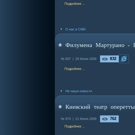
Подробнее ...
О нас в СМИ
Филумена Мартурано - 
832
№ 607 |
26 Июня 2009
Подробнее ...
Не наши новости
Киевский театр оперетт
762
№ 674 |
21 Июня 2009
Подробнее ...