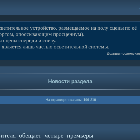
светительное устройство, размещаемое на полу сцены по её
бортом, опоясывающим просцениум).
 сцены спереди и снизу.
 является лишь частью осветительной системы.
Большая советская
Новости раздела
На странице показаны:
196-210
рителя обещает четыре премьеры