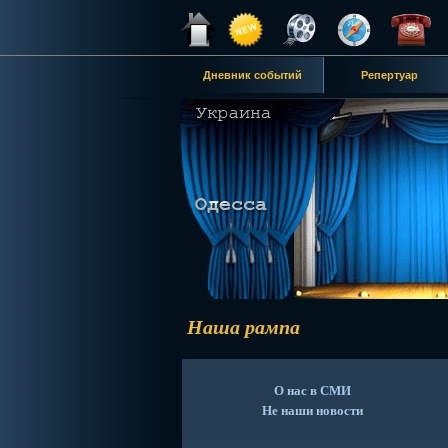
Дневник событий
Репертуар
Наша рампа
О нас в СМИ
Не наши новости