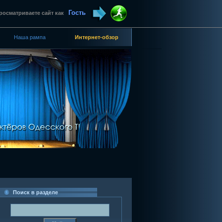
Гость
росматриваете сайт как
Наша рампа
Интернет-обзор
Поиск в разделе