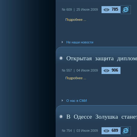
785
№ 609 |
25 Июля 2009
Подробнее ...
Не наши новости
Открытая защита дипло
906
№ 557 |
04 Июля 2009
Подробнее ...
О нас в СМИ
В Одессе Золушка стане
689
№ 754 |
03 Июля 2009