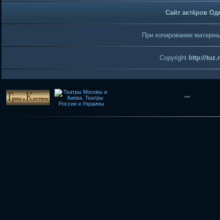
Сайт актёров Од
При копировании материал
Copyright
http://tuz
***