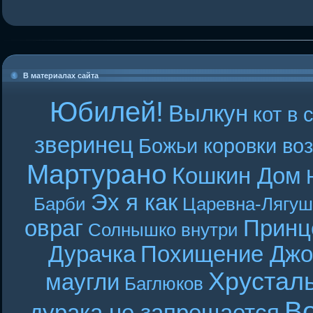
В материалах сайта
Юбилей!
Вылкун
кот в 
зверинец
Божьи коровки во
Мартурано
Кошкин Дом
Эх я как
Барби
Царевна-Лягуш
овраг
Принц
Солнышко внутри
Дурачка
Похищение Джо
Хрустал
маугли
Баглюков
В