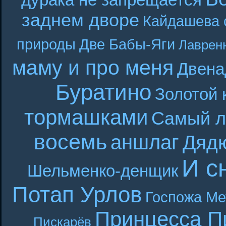
дурака не запрещается
заднем дворе
Кайдашева 
природы
Две Бабы-Яги
Лаврен
маму и про меня
Двена
Буратино
Золотой 
тормашками
Самый л
восемь
аншлаг
Дяд
И с
Шельменко-денщик
Потап Урлов
Госпожа Ме
Принцесса П
Пискарёв