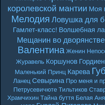
королевской мантии
Моя 
Мелодия
Ловушка для б
Гамлет-класс!
Волшебная ла
Мещанин во дворянстве
Валентина
Женин
Непос
Коршунов
Гордиен
Журавель
Гу
Карева
Маленький Принц
Севырина
Ланец
Про меня и п
Петрусевичюте
Тильтиков
Став
Храмчихин
Тайна буття
Белая Аня