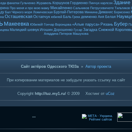
Здание
Коршунов
Гордиенко
седа
фанатки
Гульченко
Журавель
Пинчук
карлсон
Михайленко
ырина
Про меня и про мою маму
Сальников
Петрусевичюте
Тильтиков
ду
Бурлай-Питерова
Диманис
Бал Чёрного моря
Ложичевская
Минкина
Борисенко
Осташевская
Наумц
Остапчук
Баль
демченко
Аня Белая
ина
юбилей
Грекк
ь
Макеевка
Бубер
«Алые паруса»
Рязань
Юбилей! Гончар
Воронцова
Па
Загадка Снежной Королев
Малицкий
шевчук
Игошин
Дорошенко
мцева
Гусар
Аладдина
Питеров
Машукова
Сайт актёров Одесского ТЮЗа
»
Автор проекта
При копировании материалов не забудьте указать ссылку на сайт
Copyright
http://tuz.my1.ru/
© 2009
Хостинг от
uCoz
***