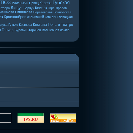
 ТЮЗ
Губская
Карева
Маленький Принц
Лищук
Костюк
Ставро
Варчук
Гирс
Фролов
Мешкова
Пляшкова
Березовская
Войновская
ев
Краснопёров
«Крымский ковчег»
Гловацкая
Ночь в театре
Костыка
дука
Гутько
Крылова
ы
Гончар
Бурлай
Старинец
Волшебная лампа