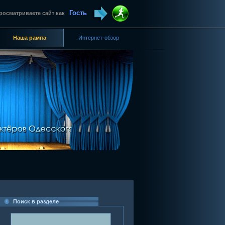
Гость
росматриваете сайт как
Наша рампа
Интернет-обзор
Поиск в разделе