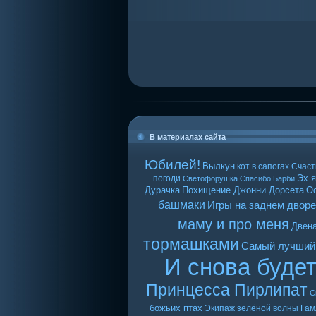
В материалах сайта
Юбилей!
Вылкун
кот в сапогах
Счаст
Эх я
погоди
Светофорушка
Спасибо Барби
Дурачка
Похищение Джонни Дорсета
О
башмаки
Игры на заднем дворе
маму и про меня
Двен
тормашками
Самый лучший
И снова буде
Принцесса Пирлипат
С
божьих птах
Экипаж зелёной волны
Гам