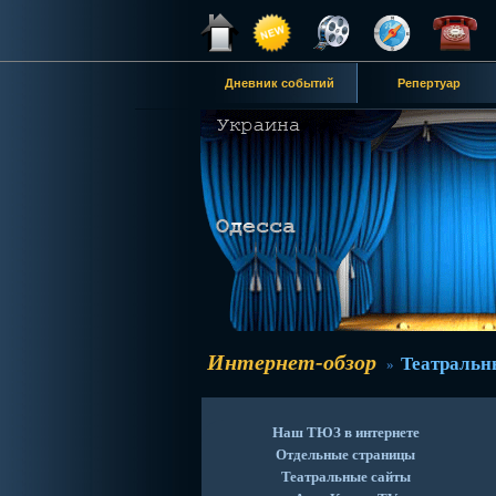
Дневник событий
Репертуар
Интернет-обзор
Театральн
»
Наш ТЮЗ в интернете
Отдельные страницы
Театральные сайты