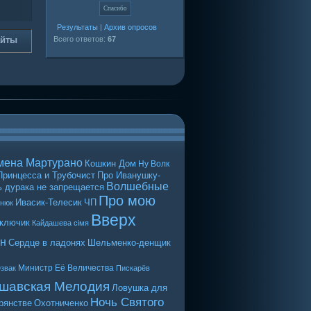
Результаты
|
Архив опросов
айты
Всего ответов:
67
мена Мартурано
Кошкин Дом
Ну Волк
Принцесса и Трубочист
Про Иванушку-
Волшебные
 дурака не запрещается
Про мою
Ивасик-Телесик
ЧП
енюк
Вверх
 ключик
Кайдашева сiмя
н
Сердце в ладонях
Шельменко-денщик
Министр Её Величества
звак
Пискарёв
шавская Мелодия
Ловушка для
Ночь Святого
рянстве
Охотниченко