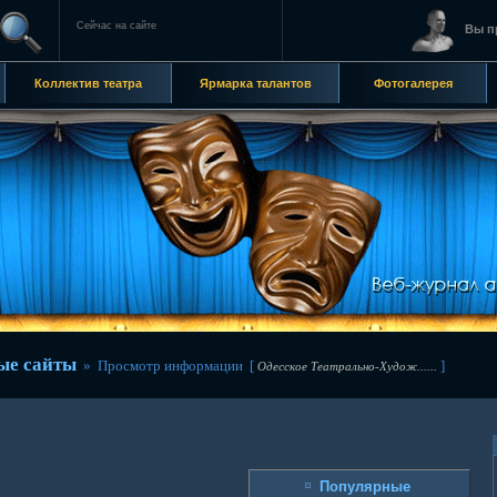
Сейчас на сайте
Вы п
Коллектив театра
Ярмарка талантов
Фотогалерея
ые сайты
» Просмотр информации [
]
Одесское Театрально-Худож......
Популярные