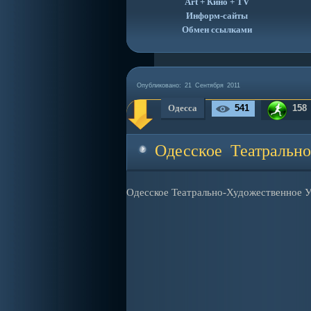
Art + Кино + TV
Информ-сайты
Обмен ссылками
Опубликовано:
21 Сентября 2011
Одесса
541
158
Одесское Театральн
Одесское Театрально-Художественное 