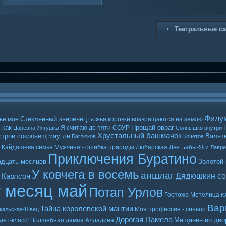
Театральные с
Филу
Стеклянный зверинец
ье моё
Божьи коровки возвращаются на землю
 как
Прощай овраг
Я считаю до пяти
СОУР
Царевна-Лягушка
Солнышко внутри
Хрустальный башмачок
стров сокровищ
маугли
Валять
Баглюков
Кочетов
Кайдашева семья
Мужчина - ошибка природы
Любарская
Две Бабы-Яги
Лавр
Приключения Буратино
адцать месяцев
Золотой
У ковчега в восемь
аншлаг
Дядюшкин со
 Карлсон
т месяц май
Потап Урлов
Госпожа Метелица
Ю
Вар
Тайна королевской мантии
Моя профессия - синьор
кальская-Швец
Дорогая Памела
Мещанин во дво
лет-класс!
Волшебная лампа Алладина