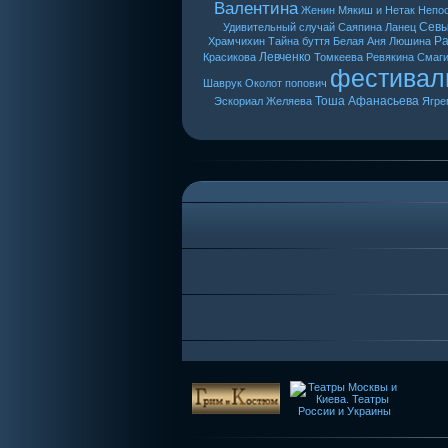
Валентина
Женин
Мякиш и Нетак
Непо
Сев
Удивительный случай
Саяпина
Ланец
Ра
Храмчихин
Тайна буття
Белая Аня
Люшина
Левченко
Красикова
Томкеева
Ревякина
Смаг
фестивал
Шаврук
Околот
попович
Тоша
Афанасьева
Эскориал
Желяева
Ягре