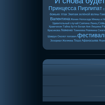
И снова буде
Принцесса Пирлипат
С
божьих птах
Экипаж зелёной волны
Гам
Валентина
Женин
Непоседа
Мякиш и Н
Сев
Удивительный случай
Саяпина
Ланец
Ра
Храмчихин
Тайна буття
Белая Аня
Люшина
Левченко
Красикова
Томкеева
Ревякина
Смаг
фестивал
Шаврук
Околот
попович
Тоша
Афанасьева
Эскориал
Желяева
Ягре