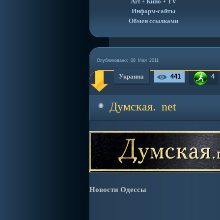
Art + Кино + TV
Информ-сайты
Обмен ссылками
Опубликовано:
08 Мая 2011
Украина
441
4
Думская. net
Новости Одессы