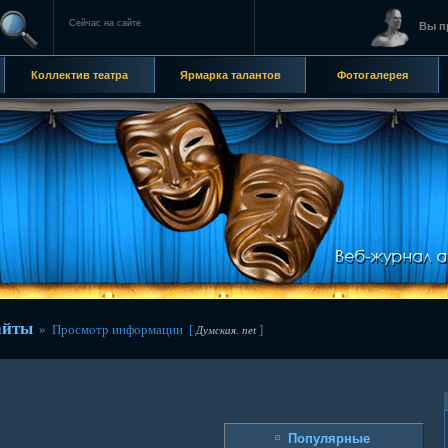
Сейчас на сайте
Вы п
Коллектив театра
Ярмарка талантов
Фотогалерея
айты
» Просмотр информации [
]
Думская. net
Популярные