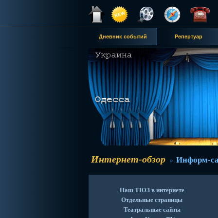
Дневник событий
Репертуар
Интернет-обзор
Информ-с
»
Наш ТЮЗ в интернете
Отдельные страницы
Театральные сайты