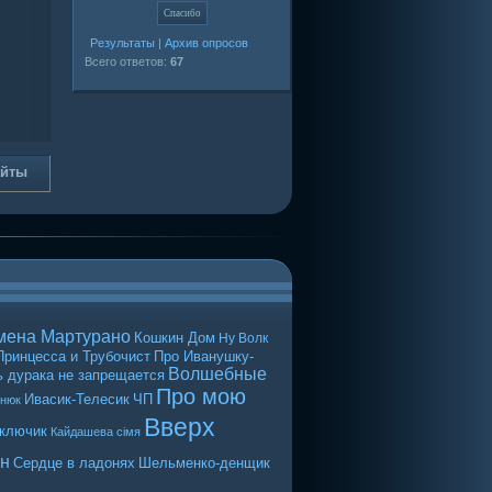
Результаты
|
Архив опросов
Всего ответов:
67
айты
мена Мартурано
Кошкин Дом
Ну Волк
Принцесса и Трубочист
Про Иванушку-
Волшебные
 дурака не запрещается
Про мою
Ивасик-Телесик
ЧП
енюк
Вверх
 ключик
Кайдашева сiмя
н
Сердце в ладонях
Шельменко-денщик