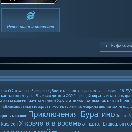
Источник в интернете
Информ-с
Филу
Стеклянный зверинец
ье моё
Божьи коровки возвращаются на землю
 как
Прощай овраг
Я считаю до пяти
СОУР
Царевна-Лягушка
Солнышко внутри
Хрустальный башмачок
стров сокровищ
маугли
Валять
Баглюков
Кочетов
Кайдашева семья
Любарская
Мужчина - ошибка природы
Две Бабы-Яги
Лавр
Приключения Буратино
адцать месяцев
Золотой
У ковчега в восемь
аншлаг
Дядюшкин со
 Карлсон