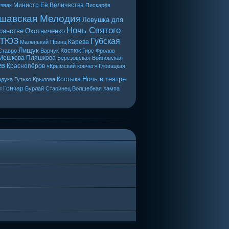
Министр Её Величества
звак
Пискарёв
шавская Мелодия
Ловушка для
Ночь Святого
рянстве
Охотниченко
 ТЮЗ
Губская
Карева
Маленький Принц
Лищук
Костюк
Ставро
Варчук
Гирс
Фролов
Мешкова
Пляшкова
Березовская
Войновская
ев
Краснопёров
«Крымский ковчег»
Гловацкая
Ночь в театре
Костыка
дука
Гутько
Крылова
ы
Гончар
Бурлай
Старинец
Волшебная лампа