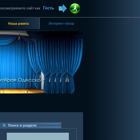
Гость
росматриваете сайт как
Наша рампа
Интернет-обзор
Поиск в разделе