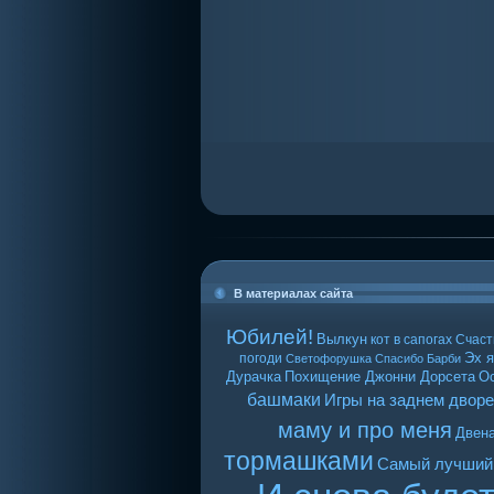
В материалах сайта
Юбилей!
Вылкун
кот в сапогах
Счаст
Эх я
погоди
Светофорушка
Спасибо Барби
Дурачка
Похищение Джонни Дорсета
О
башмаки
Игры на заднем дворе
маму и про меня
Двен
тормашками
Самый лучший