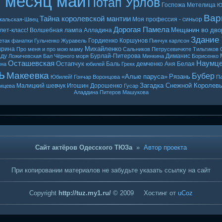
т месяц май
Потап Урлов
Госпожа Метелица
Ю
Вар
Тайна королевской мантии
Моя профессия - синьор
кальская-Швец
Дорогая Памела
Мещанин во дво
лет-класс!
Волшебная лампа Алладина
Здание
Гордиенко
Коршунов
етак
фанатки
Гульченко
Журавель
Пинчук
карлсон
Михайленко
ырина
Про меня и про мою маму
Сальников
Петрусевичюте
Тильтиков
ду
Бурлай-Питерова
Диманис
Ложичевская
Бал Чёрного моря
Минкина
Борисенко
Осташевская
Наумц
Остапчук
Баль
демченко
Аня Белая
ина
юбилей
Грекк
ь
Макеевка
Бубер
«Алые паруса»
Рязань
Юбилей! Гончар
Воронцова
Па
Загадка Снежной Королев
Малицкий
шевчук
Игошин
Дорошенко
мцева
Гусар
Аладдина
Питеров
Машукова
Сайт актёров Одесского ТЮЗа
»
Автор проекта
При копировании материалов не забудьте указать ссылку на сайт
Copyright
http://tuz.my1.ru/
© 2009
Хостинг от
uCoz