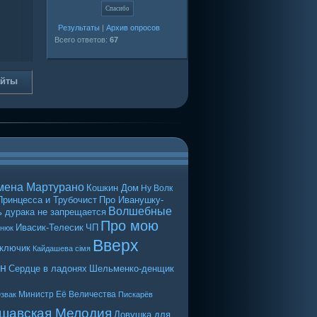
Результаты
|
Архив опросов
Всего ответов:
67
айты
мена Мартурано
Кошкин Дом
Ну Волк
Принцесса и Трубочист
Про Иванушку-
Волшебные
 дурака не запрещается
Про мою
Ивасик-Телесик
ЧП
енюк
Вверх
 ключик
Кайдашева сiмя
н
Сердце в ладонях
Шельменко-денщик
Министр Её Величества
звак
Пискарёв
шавская Мелодия
Ловушка для