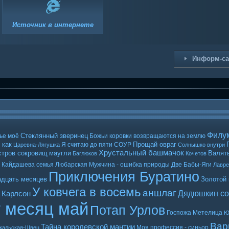
Источник в интернете
Информ-с
Филу
Стеклянный зверинец
ье моё
Божьи коровки возвращаются на землю
 как
Прощай овраг
Я считаю до пяти
СОУР
Царевна-Лягушка
Солнышко внутри
Хрустальный башмачок
стров сокровищ
маугли
Валять
Баглюков
Кочетов
Кайдашева семья
Любарская
Мужчина - ошибка природы
Две Бабы-Яги
Лавр
Приключения Буратино
адцать месяцев
Золотой
У ковчега в восемь
аншлаг
Дядюшкин со
 Карлсон
т месяц май
Потап Урлов
Госпожа Метелица
Ю
Вар
Тайна королевской мантии
Моя профессия - синьор
кальская-Швец