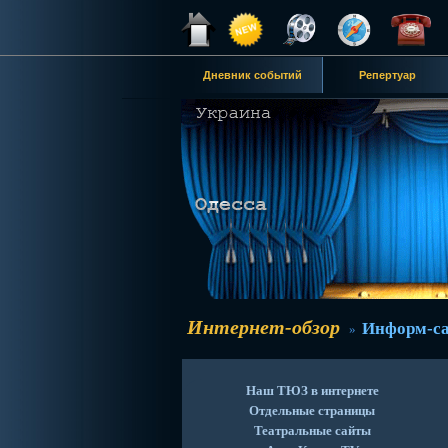
Дневник событий
Репертуар
Интернет-обзор
Информ-с
»
Наш ТЮЗ в интернете
Отдельные страницы
Театральные сайты