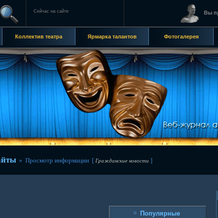
Сейчас на сайте
Вы п
Коллектив театра
Ярмарка талантов
Фотогалерея
айты
» Просмотр информации [
]
Гражданские новости
Популярные