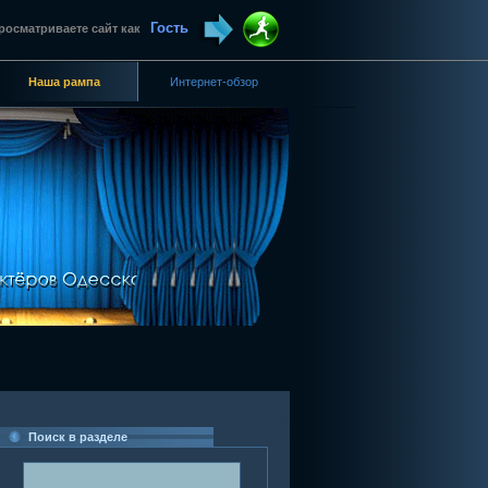
Гость
росматриваете сайт как
Наша рампа
Интернет-обзор
Поиск в разделе