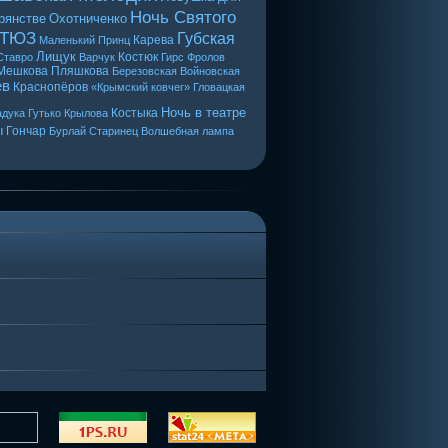
Ночь Святого
рянстве
Охотниченко
 ТЮЗ
Губская
Карева
Маленький Принц
Лищук
Костюк
Ставро
Варчук
Гирс
Фролов
Мешкова
Пляшкова
Березовская
Войновская
ев
Краснопёров
«Крымский ковчег»
Гловацкая
Ночь в театре
Костыка
дука
Гутько
Крылова
ы
Гончар
Бурлай
Старинец
Волшебная лампа