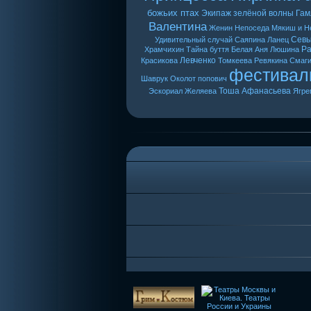
божьих птах
Экипаж зелёной волны
Гам
Валентина
Женин
Непоседа
Мякиш и Н
Сев
Удивительный случай
Саяпина
Ланец
Ра
Храмчихин
Тайна буття
Белая Аня
Люшина
Левченко
Красикова
Томкеева
Ревякина
Смаг
фестивал
Шаврук
Околот
попович
Тоша
Афанасьева
Эскориал
Желяева
Ягре