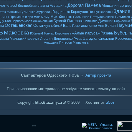
Дорогая Памела
Мещанин во дво
лет-класс!
Волшебная лампа Алладина
Здание
Гордиенко
Коршунов
етак
фанатки
Гульченко
Журавель
Пинчук
карлсон
Михайленко
ырина
Про меня и про мою маму
Сальников
Петрусевичюте
Тильтиков
ду
Бурлай-Питерова
Диманис
Бал Чёрного моря
Ложичевская
Минкина
Борисенко
Осташевская
Наумц
Остапчук
Баль
демченко
Аня Белая
ина
юбилей
Грекк
ь
Макеевка
Бубер
«Алые паруса»
Рязань
Юбилей! Гончар
Воронцова
Па
Загадка Снежной Королев
Малицкий
шевчук
Игошин
Дорошенко
мцева
Гусар
Аладдина
Питеров
Машукова
Сайт актёров Одесского ТЮЗа
»
Автор проекта
При копировании материалов не забудьте указать ссылку на сайт
Copyright
http://tuz.my1.ru/
© 2009
Хостинг от
uCoz
***