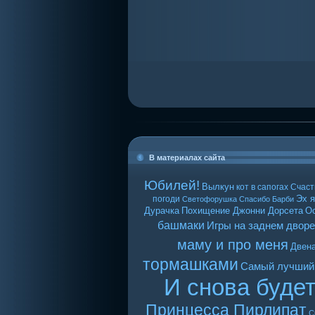
В материалах сайта
Юбилей!
Вылкун
кот в сапогах
Счаст
Эх я
погоди
Светофорушка
Спасибо Барби
Дурачка
Похищение Джонни Дорсета
О
башмаки
Игры на заднем дворе
маму и про меня
Двен
тормашками
Самый лучший
И снова буде
Принцесса Пирлипат
С