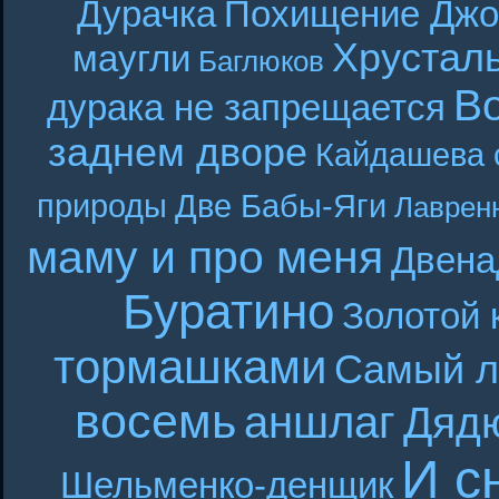
Дурачка
Похищение Джо
Хрустал
маугли
Баглюков
В
дурака не запрещается
заднем дворе
Кайдашева 
природы
Две Бабы-Яги
Лаврен
маму и про меня
Двена
Буратино
Золотой 
тормашками
Самый л
восемь
аншлаг
Дяд
И с
Шельменко-денщик