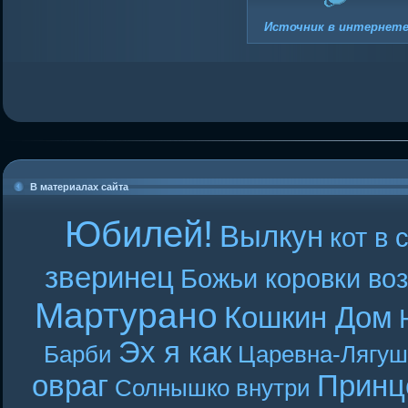
Источник в интерне
В материалах сайта
Юбилей!
Вылкун
кот в 
зверинец
Божьи коровки во
Мартурано
Кошкин Дом
Эх я как
Барби
Царевна-Лягуш
овраг
Принц
Солнышко внутри