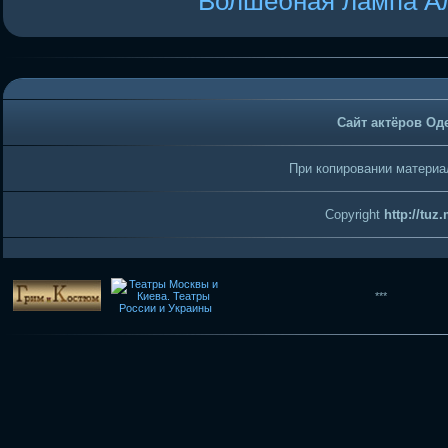
Волшебная лампа А
Сайт актёров Од
При копировании материал
Copyright
http://tuz
***