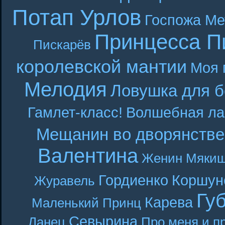
Потап Урлов
Госпожа Ме
Принцесса П
Пискарёв
королевской мантии
Моя 
Мелодия
Ловушка для б
Гамлет-класс!
Волшебная ла
Мещанин во дворянстве
Валентина
Женин
Мякиш
Гордиенко
Коршун
Журавель
Гу
Карева
Маленький Принц
Севырина
Ланец
Про меня и п