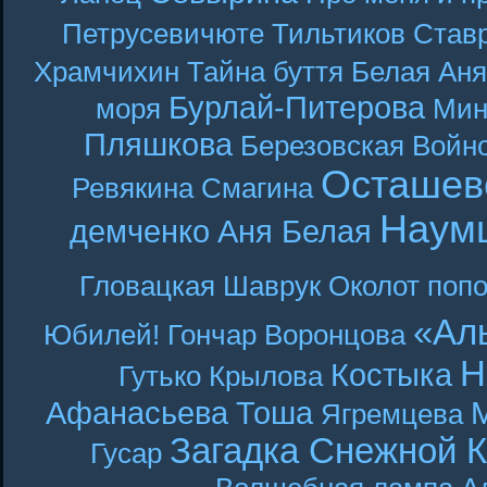
Петрусевичюте
Тильтиков
Став
Храмчихин
Тайна буття
Белая Аня
Бурлай-Питерова
моря
Мин
Пляшкова
Березовская
Войн
Осташев
Ревякина
Смагина
Наум
демченко
Аня Белая
Гловацкая
Шаврук
Околот
поп
«Ал
Юбилей! Гончар
Воронцова
Н
Костыка
Гутько
Крылова
Афанасьева
Тоша
Ягремцева
Загадка Снежной 
Гусар