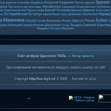
Здание
Коршунов
Гордиенко
етак
фанатки
Гульченко
Журавель
Пинчук
карлсон
Михайленко
ырина
Про меня и про мою маму
Сальников
Петрусевичюте
Тильтиков
ду
Бурлай-Питерова
Диманис
Ложичевская
Бал Чёрного моря
Минкина
Борисенко
Осташевская
Наумц
Остапчук
Баль
демченко
Аня Белая
ина
юбилей
Грекк
ь
Макеевка
Бубер
«Алые паруса»
Рязань
Юбилей! Гончар
Воронцова
Па
Загадка Снежной Королев
Малицкий
шевчук
Игошин
Дорошенко
мцева
Гусар
Аладдина
Питеров
Машукова
Сайт актёров Одесского ТЮЗа
»
Автор проекта
При копировании материалов не забудьте указать ссылку на сайт
Copyright
http://tuz.my1.ru/
© 2009
Хостинг от
uCoz
***