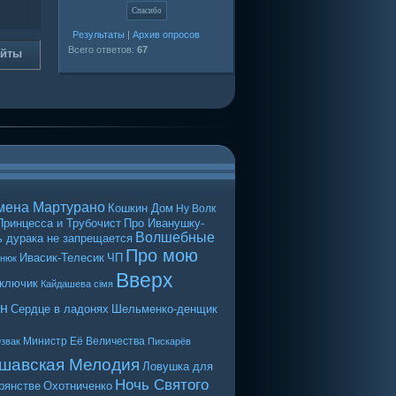
Результаты
|
Архив опросов
Всего ответов:
67
айты
мена Мартурано
Кошкин Дом
Ну Волк
Принцесса и Трубочист
Про Иванушку-
Волшебные
 дурака не запрещается
Про мою
Ивасик-Телесик
ЧП
енюк
Вверх
 ключик
Кайдашева сiмя
н
Сердце в ладонях
Шельменко-денщик
Министр Её Величества
звак
Пискарёв
шавская Мелодия
Ловушка для
Ночь Святого
рянстве
Охотниченко