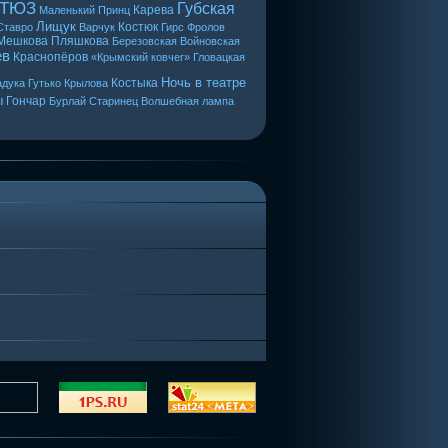
 ТЮЗ
Губская
Карева
Маленький Принц
Лищук
Костюк
Ставро
Варчук
Гирс
Фролов
Мешкова
Пляшкова
Березовская
Войновская
ев
Краснопёров
«Крымский ковчег»
Гловацкая
Ночь в театре
Костыка
дука
Гутько
Крылова
ы
Гончар
Бурлай
Старинец
Волшебная лампа