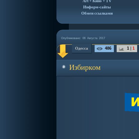
Art + Кино + TV
Информ-сайты
Обмен ссылками
Опубликовано:
06 Августа 2017
Одесса
486
1
|
1
Избирком