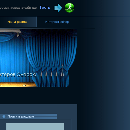
Гость
росматриваете сайт как
Наша рампа
Интернет-обзор
Поиск в разделе