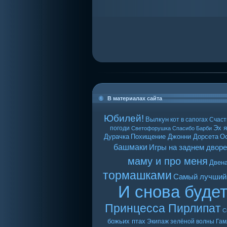
В материалах сайта
Юбилей!
Вылкун
кот в сапогах
Счаст
Эх я
погоди
Светофорушка
Спасибо Барби
Дурачка
Похищение Джонни Дорсета
О
башмаки
Игры на заднем дворе
маму и про меня
Двен
тормашками
Самый лучший
И снова буде
Принцесса Пирлипат
С
божьих птах
Экипаж зелёной волны
Гам