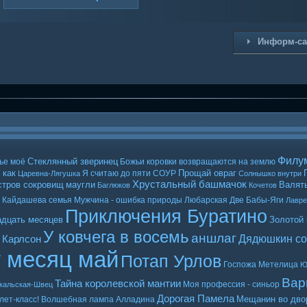
Информ-с
Филу
Стеклянный зверинец
ье моё
Божьи коровки возвращаются на землю
 как
Прощай овраг
Я считаю до пяти
СОУР
Царевна-Лягушка
Солнышко внутри
Хрустальный башмачок
стров сокровищ
маугли
Валять
Баглюков
Кочетов
Кайдашева семья
Мужчина - ошибка природы
Любарская
Две Бабы-Яги
Лавр
Приключения Буратино
адцать месяцев
Золотой
У ковчега в восемь
аншлаг
Дядюшкин со
 Карлсон
т месяц май
Потап Урлов
Госпожа Метелица
Ю
Вар
Тайна королевской мантии
Моя профессия - синьор
кальская-Швец
Дорогая Памела
Мещанин во дво
лет-класс!
Волшебная лампа Алладина