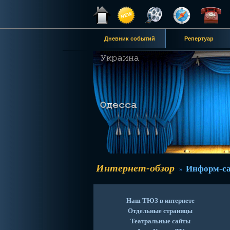
Дневник событий
Репертуар
Интернет-обзор
Информ-с
»
Наш ТЮЗ в интернете
Отдельные страницы
Театральные сайты