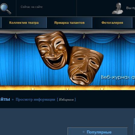
Сейчас на сайте
Вы п
Коллектив театра
Ярмарка талантов
Фотогалерея
айты
» Просмотр информации [
]
Избирком
Популярные