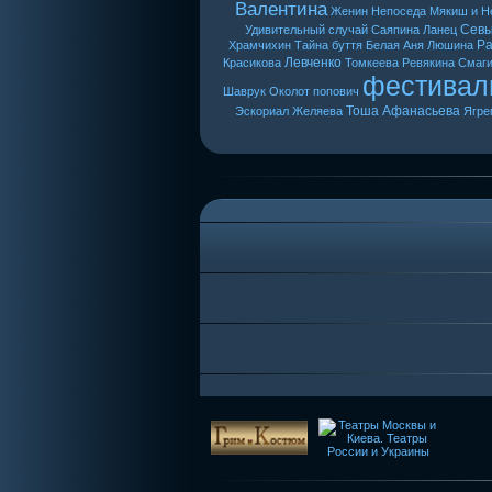
Валентина
Женин
Непоседа
Мякиш и Н
Сев
Удивительный случай
Саяпина
Ланец
Ра
Храмчихин
Тайна буття
Белая Аня
Люшина
Левченко
Красикова
Томкеева
Ревякина
Смаг
фестивал
Шаврук
Околот
попович
Тоша
Афанасьева
Эскориал
Желяева
Ягре