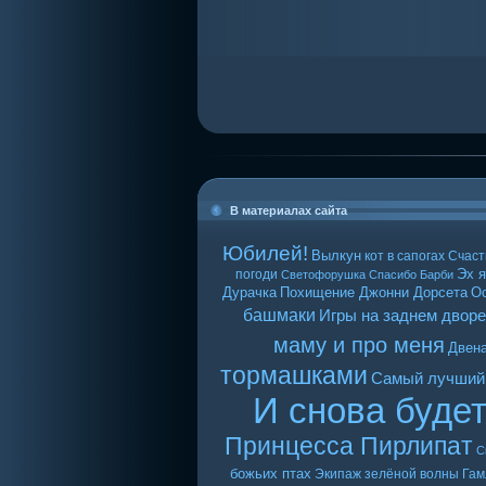
В материалах сайта
Юбилей!
Вылкун
кот в сапогах
Счаст
Эх я
погоди
Светофорушка
Спасибо Барби
Дурачка
Похищение Джонни Дорсета
О
башмаки
Игры на заднем дворе
маму и про меня
Двен
тормашками
Самый лучший
И снова буде
Принцесса Пирлипат
С
божьих птах
Экипаж зелёной волны
Гам