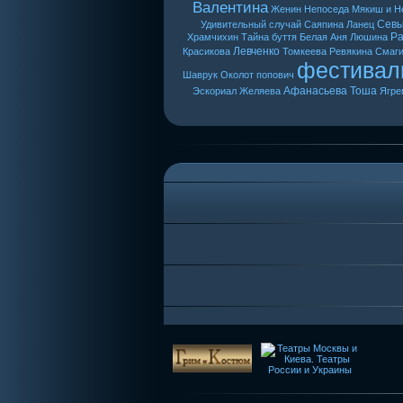
Валентина
Женин
Непоседа
Мякиш и Н
Сев
Удивительный случай
Саяпина
Ланец
Ра
Храмчихин
Тайна буття
Белая Аня
Люшина
Левченко
Красикова
Томкеева
Ревякина
Смаг
фестивал
Шаврук
Околот
попович
Афанасьева
Тоша
Эскориал
Желяева
Ягре