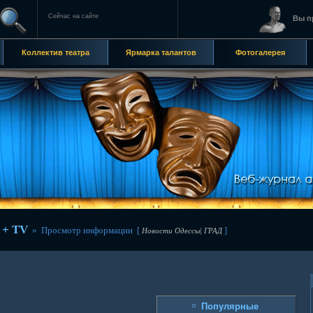
Сейчас на сайте
Вы п
Коллектив театра
Ярмарка талантов
Фотогалерея
 + TV
» Просмотр информации [
]
Новости Одессы| ГРАД
Популярные