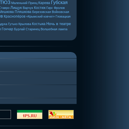
 ТЮЗ
Губская
Карева
Маленький Принц
Лищук
Костюк
Ставро
Варчук
Гирс
Фролов
Мешкова
Пляшкова
Березовская
Войновская
ев
Краснопёров
«Крымский ковчег»
Гловацкая
Ночь в театре
Костыка
дука
Гутько
Крылова
ы
Гончар
Бурлай
Старинец
Волшебная лампа