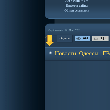
Art + Кино + TV
Информ-сайты
Обмен ссылками
Опубликовано:
31 Мая 2017
Одесса
441
1
|
1
Новости Одессы| Г