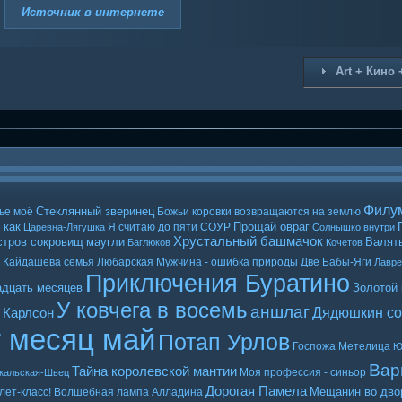
Источник в интернете
Art + Кино 
Филу
Стеклянный зверинец
ье моё
Божьи коровки возвращаются на землю
 как
Прощай овраг
Я считаю до пяти
СОУР
Царевна-Лягушка
Солнышко внутри
Хрустальный башмачок
стров сокровищ
маугли
Валять
Баглюков
Кочетов
Кайдашева семья
Любарская
Мужчина - ошибка природы
Две Бабы-Яги
Лавр
Приключения Буратино
адцать месяцев
Золотой
У ковчега в восемь
аншлаг
Дядюшкин со
 Карлсон
т месяц май
Потап Урлов
Госпожа Метелица
Ю
Вар
Тайна королевской мантии
Моя профессия - синьор
кальская-Швец
Дорогая Памела
Мещанин во дво
лет-класс!
Волшебная лампа Алладина