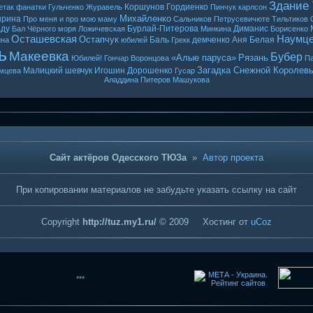
Здание
Коршунов
Гордиенко
етак
фанатки
Гульченко
Журавель
Пинчук
карлсон
Михайленко
ырина
Про меня и про мою маму
Сальников
Петрусевичюте
Тильтиков
ду
Бурлай-Питерова
Диманис
Бал Чёрного моря
Ложичевская
Минкина
Борисенко
Осташевская
Наумц
Остапчук
Баль
демченко
Аня Белая
ина
юбилей
Грекк
ь
Макеевка
Бубер
«Алые паруса»
Рязань
Юбилей! Гончар
Воронцова
Па
Загадка Снежной Королев
Малицкий
шевчук
Игошин
Дорошенко
мцева
Гусар
Аладдина
Питеров
Машукова
Сайт актёров Одесского ТЮЗа
»
Автор проекта
При копировании материалов не забудьте указать ссылку на сайт
Copyright
http://tuz.my1.ru/
© 2009
Хостинг от
uCoz
***