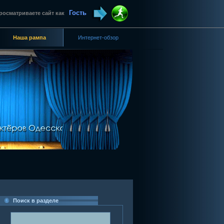
Гость
росматриваете сайт как
Наша рампа
Интернет-обзор
Поиск в разделе