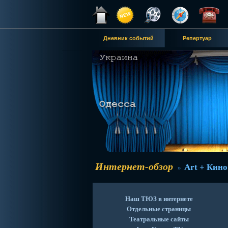
Дневник событий
Репертуар
Интернет-обзор
Art + Кино
»
Наш ТЮЗ в интернете
Отдельные страницы
Театральные сайты