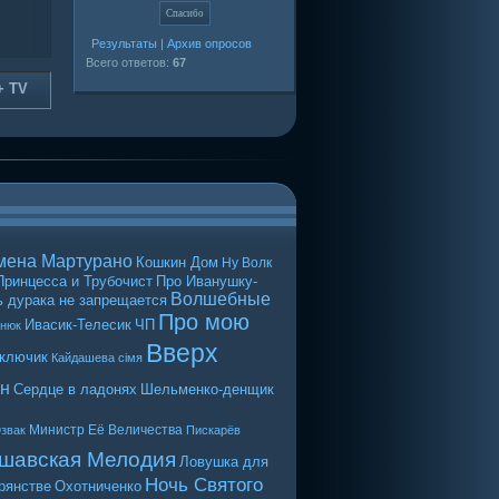
Результаты
|
Архив опросов
Всего ответов:
67
+ TV
мена Мартурано
Кошкин Дом
Ну Волк
Принцесса и Трубочист
Про Иванушку-
Волшебные
 дурака не запрещается
Про мою
Ивасик-Телесик
ЧП
енюк
Вверх
 ключик
Кайдашева сiмя
н
Сердце в ладонях
Шельменко-денщик
Министр Её Величества
звак
Пискарёв
шавская Мелодия
Ловушка для
Ночь Святого
рянстве
Охотниченко