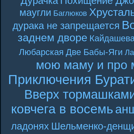
Дурачка
Похищение Джо
Хрустал
маугли
Баглюков
В
дурака не запрещается
заднем дворе
Кайдашева
Любарская
Две Бабы-Яги
Ла
мою маму и про 
Приключения Бурат
Вверх тормашкам
ковчега в восемь
ан
ладонях
Шельменко-денщ