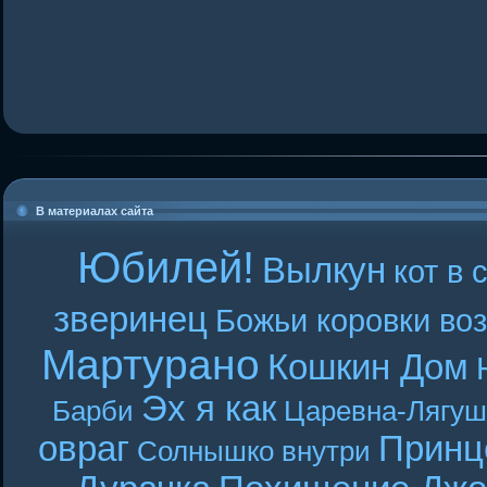
В материалах сайта
Юбилей!
Вылкун
кот в 
зверинец
Божьи коровки во
Мартурано
Кошкин Дом
Эх я как
Барби
Царевна-Лягуш
овраг
Принц
Солнышко внутри