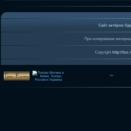
Сайт актёров Од
При копировании материал
Copyright
http://tuz
***