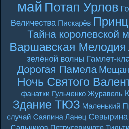
май
Потап Урлов
Г
Принц
Величества
Пискарёв
Тайна королевской 
Варшавская Мелодия
зелёной волны
Гамлет-кла
Дорогая Памела
Мещан
Ночь Святого Вален
фанатки
Гульченко
Журавель
Здание ТЮЗ
Маленький П
Севырина
случай
Саяпина
Ланец
Сальников
Петрусевичюте
Тильт