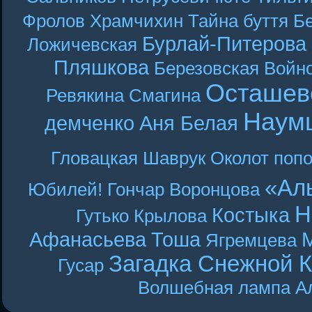
Фролов
Храмчихин
Тайна буття
Б
Бурлай-Питерова
Ложичевская
Пляшкова
Березовская
Войн
Осташев
Ревякина
Смагина
Наум
демченко
Аня Белая
Гловацкая
Шаврук
Околот
поп
«Ал
Юбилей! Гончар
Воронцова
Н
Костыка
Гутько
Крылова
Афанасьева
Тоша
Ягремцева
Загадка Снежной 
Гусар
Волшебная лампа А