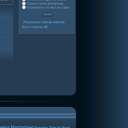
Только узнать репертуар
Посмотреть кто был на сайте
Результаты
|
Архив опросов
Всего ответов:
67
мена Мартурано
Кошкин Дом
Ну Волк