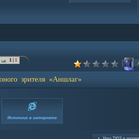
1
|
1
юного зрителя «Аншлаг»
Источник в интернете
Наш ТЮЗ в интер