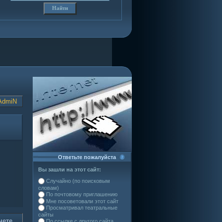
AdmiN
Ответьте пожалуйста
Вы зашли на этот сайт:
Случайно (по поисковым
словам)
По почтовому приглашению
Мне посоветовали этот сайт
Просматривал театральные
сайты
нете
По ссылке с другого сайта