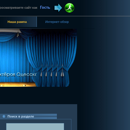
Гость
росматриваете сайт как
Наша рампа
Интернет-обзор
Поиск в разделе