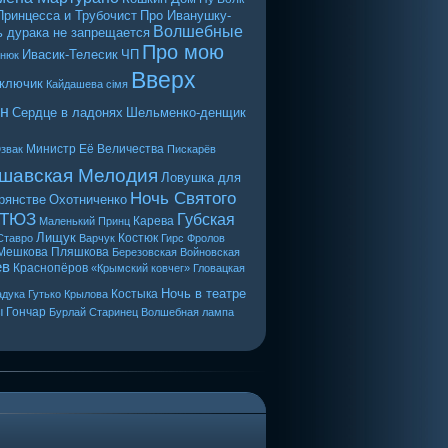
Принцесса и Трубочист
Про Иванушку-
Волшебные
 дурака не запрещается
Про мою
Ивасик-Телесик
ЧП
енюк
Вверх
 ключик
Кайдашева сiмя
н
Сердце в ладонях
Шельменко-денщик
Министр Её Величества
звак
Пискарёв
шавская Мелодия
Ловушка для
Ночь Святого
рянстве
Охотниченко
 ТЮЗ
Губская
Карева
Маленький Принц
Лищук
Костюк
Ставро
Варчук
Гирс
Фролов
Мешкова
Пляшкова
Березовская
Войновская
ев
Краснопёров
«Крымский ковчег»
Гловацкая
Ночь в театре
Костыка
дука
Гутько
Крылова
ы
Гончар
Бурлай
Старинец
Волшебная лампа