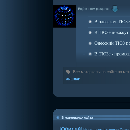
Ещё в этом разделе:
В одесском ТЮЗе
В ТЮЗе покажут 
Одесский ТЮЗ по
В ТЮЗе - премьер
Все материалы на сайте по мет
аншлаг
В материалах сайта
Юбилей!
Вылкун
кот в сапогах
Счаст