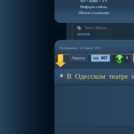
Art + Кино + TV
Информ-сайты
Обмен ссылками
Теги / Метки:
аншлаг
Опубликовано:
13 Апреля 2013
Одесса
607
4
В Одесском театре 