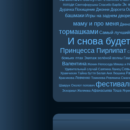
Эх я
погоди
Светофорушка
Спасибо Барби
Дурачка
Похищение Джонни Дорсета
О
башмаки
Игры на заднем дворе
маму и про меня
Двен
тормашками
Самый лучший
И снова буде
Принцесса Пирлипат
С
божьих птах
Экипаж зелёной волны
Гам
Валентина
Женин
Непоседа
Мякиш и Н
Сев
Удивительный случай
Саяпина
Ланец
Ра
Храмчихин
Тайна буття
Белая Аня
Люшина
Левченко
Красикова
Томкеева
Ревякина
Смаг
фестивал
Шаврук
Околот
попович
Афанасьева
Тоша
Эскориал
Желяева
Ягре