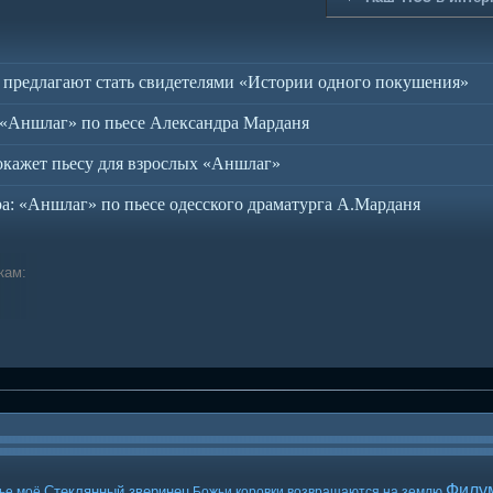
 предлагают стать свидетелями «Истории одного покушения»
«Аншлаг» по пьесе Александра Марданя
кажет пьесу для взрослых «Аншлаг»
а: «Аншлаг» по пьесе одесского драматурга А.Марданя
кам:
Филу
Стеклянный зверинец
ье моё
Божьи коровки возвращаются на землю