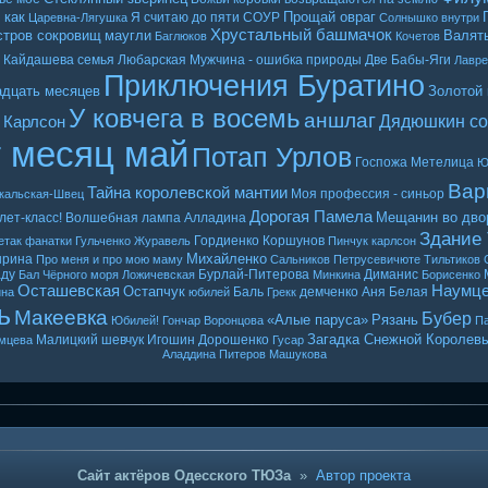
 как
Прощай овраг
Я считаю до пяти
СОУР
Царевна-Лягушка
Солнышко внутри
Хрустальный башмачок
стров сокровищ
маугли
Валять
Баглюков
Кочетов
Кайдашева семья
Любарская
Мужчина - ошибка природы
Две Бабы-Яги
Лавр
Приключения Буратино
адцать месяцев
Золотой
У ковчега в восемь
аншлаг
Дядюшкин со
 Карлсон
т месяц май
Потап Урлов
Госпожа Метелица
Ю
Вар
Тайна королевской мантии
Моя профессия - синьор
кальская-Швец
Дорогая Памела
Мещанин во дво
лет-класс!
Волшебная лампа Алладина
Здание
Гордиенко
Коршунов
етак
фанатки
Гульченко
Журавель
Пинчук
карлсон
Михайленко
ырина
Про меня и про мою маму
Сальников
Петрусевичюте
Тильтиков
ду
Бурлай-Питерова
Диманис
Бал Чёрного моря
Ложичевская
Минкина
Борисенко
Осташевская
Наумц
Остапчук
Баль
демченко
Аня Белая
ина
юбилей
Грекк
ь
Макеевка
Бубер
«Алые паруса»
Рязань
Юбилей! Гончар
Воронцова
Па
Загадка Снежной Королев
Малицкий
шевчук
Игошин
Дорошенко
мцева
Гусар
Аладдина
Питеров
Машукова
Сайт актёров Одесского ТЮЗа
»
Автор проекта