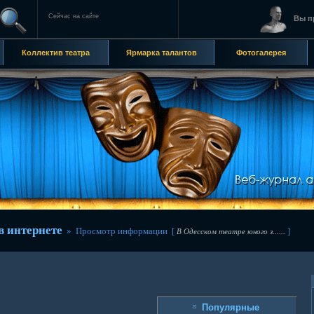
Сейчас на сайте
Вы п
Коллектив театра
Ярмарка талантов
Фотогалерея
 интернете
» Просмотр информации [
]
В Одесском театре юного з......
Популярные