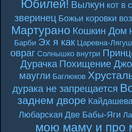
Юбилей!
Вылкун
кот в 
зверинец
Божьи коровки во
Мартурано
Кошкин Дом
Эх я как
Барби
Царевна-Лягуш
овраг
Принц
Солнышко внутри
Дурачка
Похищение Джо
Хрустал
маугли
Баглюков
В
дурака не запрещается
заднем дворе
Кайдашева
Любарская
Две Бабы-Яги
Ла
мою маму и про 