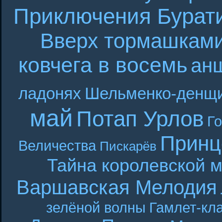
Приключения Бурат
Вверх тормашкам
ковчега в восемь
ан
ладонях
Шельменко-денщ
май
Потап Урлов
Г
Принц
Величества
Пискарёв
Тайна королевской 
Варшавская Мелодия
зелёной волны
Гамлет-кла