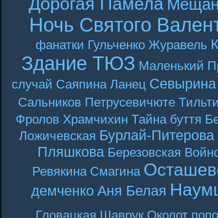
Дорогая Памела
Мещан
Ночь Святого Вален
фанатки
Гульченко
Журавель
Здание ТЮЗ
Маленький П
Севырина
случай
Саяпина
Ланец
Сальников
Петрусевичюте
Тильт
Фролов
Храмчихин
Тайна буття
Б
Бурлай-Питерова
Ложичевская
Пляшкова
Березовская
Войн
Осташев
Ревякина
Смагина
Наум
демченко
Аня Белая
Гловацкая
Шаврук
Околот
поп