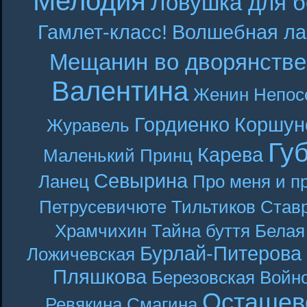
Мелодия
Ловушка для б
Гамлет-класс!
Волшебная ла
Мещанин во дворянстве
Валентина
Женин
Непос
Гордиенко
Коршун
Журавель
Гу
Карева
Маленький Принц
Севырина
Ланец
Про меня и п
Петрусевичюте
Тильтиков
Став
Храмчихин
Тайна буття
Белая
Бурлай-Питерова
Ложичевская
Пляшкова
Березовская
Войн
Осташев
Ревякина
Смагина