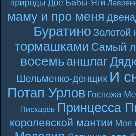
природы
Две Бабы-Яги
Лаврен
маму и про меня
Двена
Буратино
Золотой 
тормашками
Самый л
восемь
аншлаг
Дяд
И с
Шельменко-денщик
Потап Урлов
Госпожа Ме
Принцесса П
Пискарёв
королевской мантии
Моя 