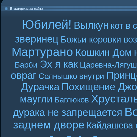
В материалах сайта
Юбилей!
Вылкун
кот в 
зверинец
Божьи коровки во
Мартурано
Кошкин Дом
Эх я как
Барби
Царевна-Лягуш
овраг
Принц
Солнышко внутри
Дурачка
Похищение Джо
Хрустал
маугли
Баглюков
В
дурака не запрещается
заднем дворе
Кайдашева 