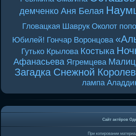
Наум
демченко
Аня Белая
Гловацкая
Шаврук
Околот
поп
«Ал
Юбилей! Гончар
Воронцова
Ноч
Костыка
Гутько
Крылова
Афанасьева
Малиц
Ягремцева
Загадка Снежной Короле
лампа Аладди
Сайт актёров Од
При копировании материал