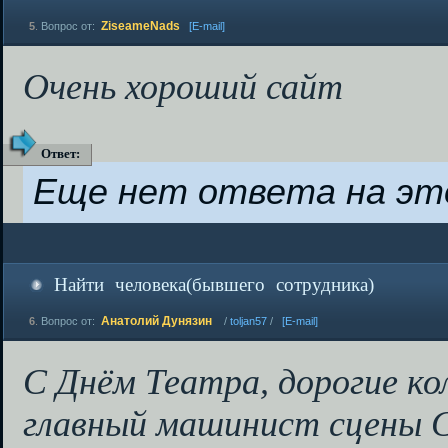
ZiseameNads
5
.
Вопрос от:
[E-mail]
Очень хороший сайт
Ответ
:
Еще нет ответа на эт
Найти человека(бывшего сотрудника)
Анатолий Дунязин
6
.
Вопрос от:
/
toljan57
/
[E-mail]
С Днём Театра, дорогие к
главный машинист сцены 