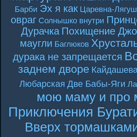
Эх я как
Барби
Царевна-Лягуш
овраг
Принц
Солнышко внутри
Дурачка
Похищение Джо
Хрустал
маугли
Баглюков
В
дурака не запрещается
заднем дворе
Кайдашева
Любарская
Две Бабы-Яги
Ла
мою маму и про 
Приключения Бурат
Вверх тормашкам