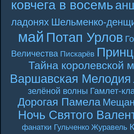
ковчега в восемь
ан
ладонях
Шельменко-денщ
май
Потап Урлов
Г
Принц
Величества
Пискарёв
Тайна королевской 
Варшавская Мелодия
зелёной волны
Гамлет-кла
Дорогая Памела
Мещан
Ночь Святого Вален
фанатки
Гульченко
Журавель