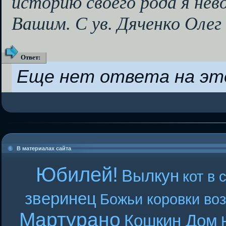
историю своего рода я нево
Вашим. С ув. Дяченко Олег
Ответ
:
Еще нет ответа на эт
В материалах сайта
Юбилей!
Вылкун
кот в 
зверинец
Божьи коровки во
Мартурано
Кошкин Дом