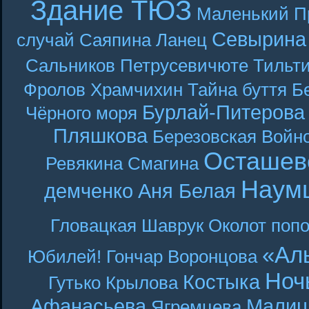
Здание ТЮЗ
Маленький П
Севырина
случай
Саяпина
Ланец
Сальников
Петрусевичюте
Тильт
Фролов
Храмчихин
Тайна буття
Б
Бурлай-Питерова
Чёрного моря
Пляшкова
Березовская
Войн
Осташев
Ревякина
Смагина
Наум
демченко
Аня Белая
Гловацкая
Шаврук
Околот
поп
«Ал
Юбилей! Гончар
Воронцова
Ноч
Костыка
Гутько
Крылова
Афанасьева
Малиц
Ягремцева