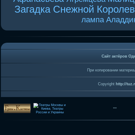
Загадка Снежной Короле
лампа Аладди
Сайт актёров Од
При копировании материал
Copyright
http://tuz
***