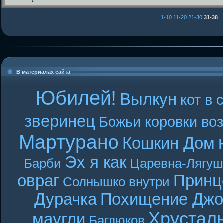
1-10
11-20
21-30
31-38
В материалах сайта
Юбилей!
Вылкун
кот в 
зверинец
Божьи коровки во
Мартурано
Кошкин Дом
Эх я как
Барби
Царевна-Лягуш
овраг
Принц
Солнышко внутри
Дурачка
Похищение Джо
Хрустал
маугли
Баглюков