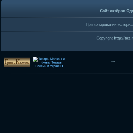
Сайт актёров Од
При копировании материал
Copyright
http://tuz
***