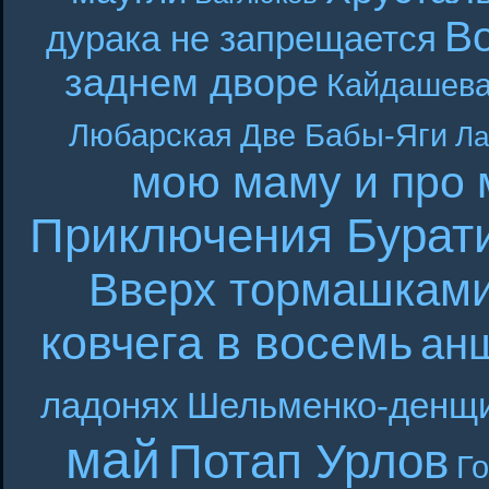
В
дурака не запрещается
заднем дворе
Кайдашева
Любарская
Две Бабы-Яги
Ла
мою маму и про 
Приключения Бурат
Вверх тормашкам
ковчега в восемь
ан
ладонях
Шельменко-денщ
май
Потап Урлов
Г