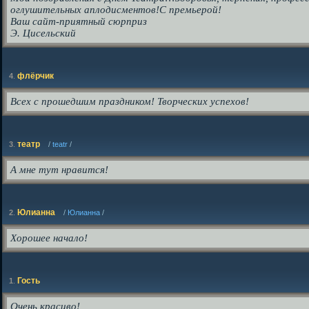
оглушительных аплодисментов!С премьерой!
Ваш сайт-приятный сюрприз
Э. Цисельский
флёрчик
4
.
Всех с прошедшим праздником! Творческих успехов!
театр
3
.
/
teatr
/
А мне тут нравится!
Юлианна
2
.
/
Юлианна
/
Хорошее начало!
Гость
1
.
Очень красиво!