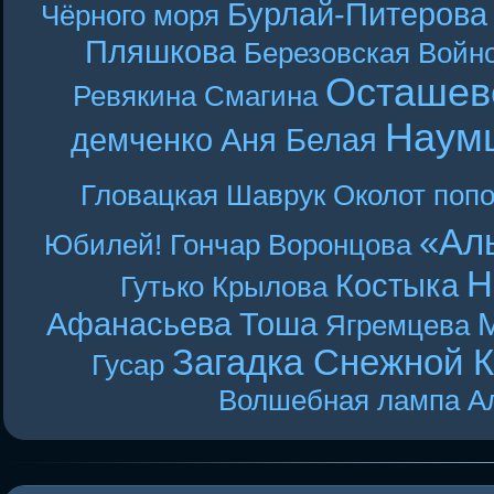
Бурлай-Питерова
Чёрного моря
Пляшкова
Березовская
Войн
Осташев
Ревякина
Смагина
Наум
демченко
Аня Белая
Гловацкая
Шаврук
Околот
поп
«Ал
Юбилей! Гончар
Воронцова
Н
Костыка
Гутько
Крылова
Афанасьева
Тоша
Ягремцева
Загадка Снежной 
Гусар
Волшебная лампа А