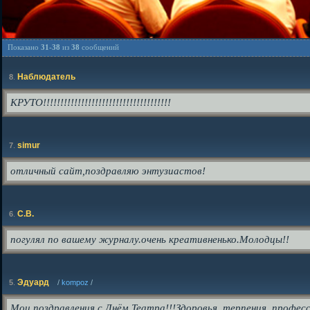
Показано
31
-
38
из
38
сообщений
Наблюдатель
8
.
КРУТО!!!!!!!!!!!!!!!!!!!!!!!!!!!!!!!!!!!!!
simur
7
.
отличный сайт,поздравляю энтузиастов!
С.В.
6
.
погулял по вашему журналу.очень креативненько.Молодцы!!
Эдуард
5
.
/
kompoz
/
Мои поздравления с Днём Театра!!!Здоровья, терпения, професс