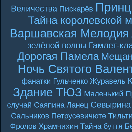
Принц
Величества
Пискарёв
Тайна королевской 
Варшавская Мелодия
зелёной волны
Гамлет-кла
Дорогая Памела
Мещан
Ночь Святого Вален
фанатки
Гульченко
Журавель
Здание ТЮЗ
Маленький П
Севырина
случай
Саяпина
Ланец
Сальников
Петрусевичюте
Тильт
Фролов
Храмчихин
Тайна буття
Б