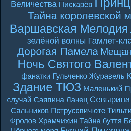
Принц
Величества
Пискарёв
Тайна королевской 
Варшавская Мелодия
зелёной волны
Гамлет-кла
Дорогая Памела
Мещан
Ночь Святого Вален
фанатки
Гульченко
Журавель
Здание ТЮЗ
Маленький П
Севырина
случай
Саяпина
Ланец
Сальников
Петрусевичюте
Тильт
Фролов
Храмчихин
Тайна буття
Б
Бурлай-Питерова
Чёрного моря