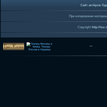
Сайт актёров Од
При копировании материал
Copyright
http://tuz
***