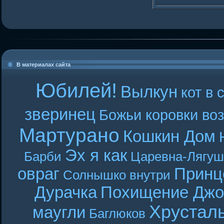
В материалах сайта
Юбилей!
Вылкун
кот в 
зверинец
Божьи коровки во
Мартурано
Кошкин Дом
Эх я как
Барби
Царевна-Лягуш
овраг
Принц
Солнышко внутри
Дурачка
Похищение Джо
Хрустал
маугли
Баглюков