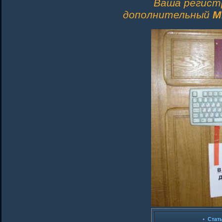
Ваша регист
дополнительный
M
•
Стат