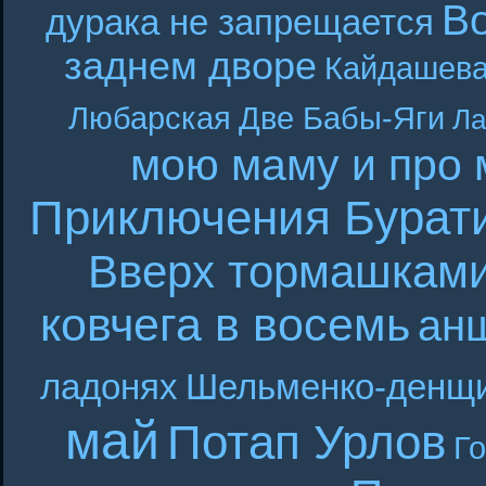
В
дурака не запрещается
заднем дворе
Кайдашева
Любарская
Две Бабы-Яги
Ла
мою маму и про 
Приключения Бурат
Вверх тормашкам
ковчега в восемь
ан
ладонях
Шельменко-денщ
май
Потап Урлов
Г