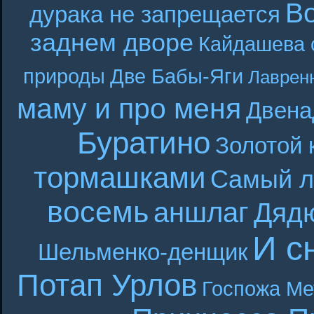
В
дурака не запрещается
заднем дворе
Кайдашева 
природы
Две Бабы-Яги
Лаврен
маму и про меня
Двена
Буратино
Золотой 
тормашками
Самый л
восемь
аншлаг
Дяд
И с
Шельменко-денщик
Потап Урлов
Госпожа Ме