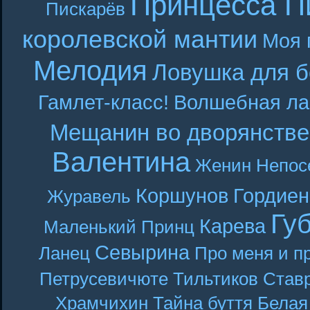
Принцесса П
Пискарёв
королевской мантии
Моя 
Мелодия
Ловушка для б
Гамлет-класс!
Волшебная ла
Мещанин во дворянстве
Валентина
Женин
Непос
Коршунов
Гордиен
Журавель
Гу
Карева
Маленький Принц
Севырина
Ланец
Про меня и п
Петрусевичюте
Тильтиков
Став
Храмчихин
Тайна буття
Белая