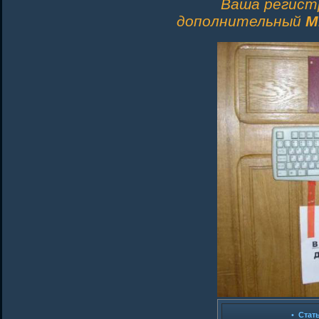
Ваша регист
дополнительный
M
•
Стат