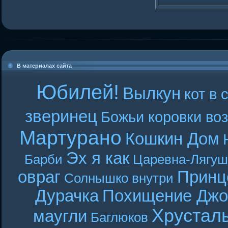
В материалах сайта
Юбилей!
Вылкун
кот в 
зверинец
Божьи коровки во
Мартурано
Кошкин Дом
Эх я как
Барби
Царевна-Лягуш
овраг
Принц
Солнышко внутри
Дурачка
Похищение Джо
Хрустал
маугли
Баглюков