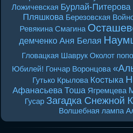
Бурлай-Питерова
Ложичевская
Пляшкова
Березовская
Войн
Осташев
Ревякина
Смагина
Наум
демченко
Аня Белая
Гловацкая
Шаврук
Околот
поп
«Ал
Юбилей! Гончар
Воронцова
Н
Костыка
Гутько
Крылова
Афанасьева
Тоша
Ягремцева
Загадка Снежной 
Гусар
Волшебная лампа А