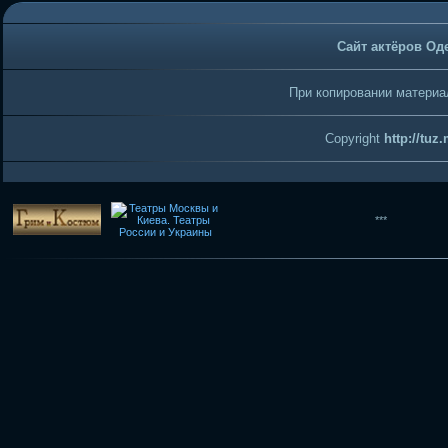
Сайт актёров Од
При копировании материал
Copyright
http://tuz
***