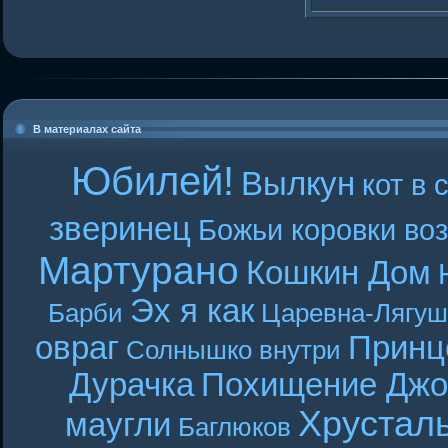
В материалах сайта
Юбилей!
Вылкун
кот в 
зверинец
Божьи коровки во
Мартурано
Кошкин Дом
Эх я как
Барби
Царевна-Лягуш
овраг
Принц
Солнышко внутри
Дурачка
Похищение Джо
Хрустал
маугли
Баглюков