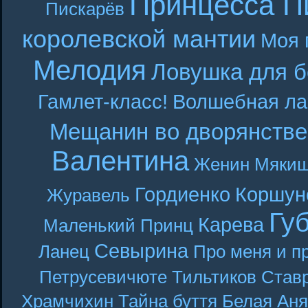
Принцесса П
Пискарёв
королевской мантии
Моя 
Мелодия
Ловушка для б
Гамлет-класс!
Волшебная ла
Мещанин во дворянстве
Валентина
Женин
Мякиш
Гордиенко
Коршун
Журавель
Гу
Карева
Маленький Принц
Севырина
Ланец
Про меня и п
Петрусевичюте
Тильтиков
Став
Храмчихин
Тайна буття
Белая Аня