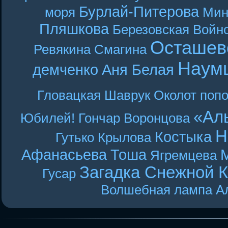
Бурлай-Питерова
моря
Мин
Пляшкова
Березовская
Войн
Осташев
Ревякина
Смагина
Наум
демченко
Аня Белая
Гловацкая
Шаврук
Околот
поп
«Ал
Юбилей! Гончар
Воронцова
Н
Костыка
Гутько
Крылова
Афанасьева
Тоша
Ягремцева
Загадка Снежной 
Гусар
Волшебная лампа А