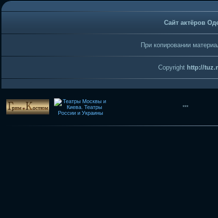
Сайт актёров Од
При копировании материал
Copyright
http://tuz
***