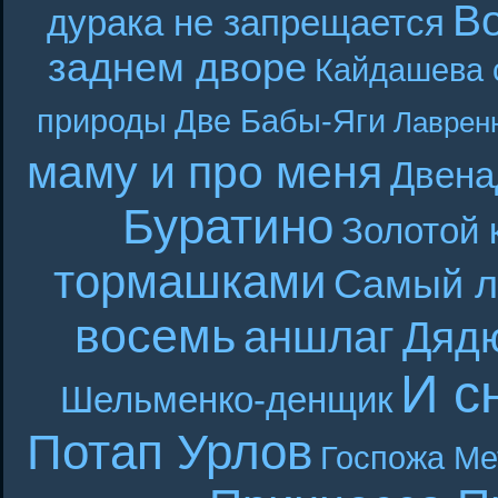
В
дурака не запрещается
заднем дворе
Кайдашева 
природы
Две Бабы-Яги
Лаврен
маму и про меня
Двена
Буратино
Золотой 
тормашками
Самый л
восемь
аншлаг
Дяд
И с
Шельменко-денщик
Потап Урлов
Госпожа Ме