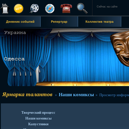
Сейчас на сайте
Дневник событий
Репертуар
Коллектив театра
Ярмарка талантов
Наши комиксы
»
» Просмотр информ
Творческий процесс
Наши комиксы
Капустники