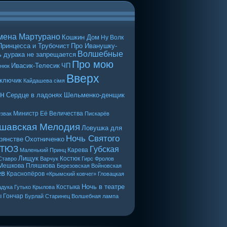
мена Мартурано
Кошкин Дом
Ну Волк
Принцесса и Трубочист
Про Иванушку-
Волшебные
 дурака не запрещается
Про мою
Ивасик-Телесик
ЧП
енюк
Вверх
 ключик
Кайдашева сiмя
н
Сердце в ладонях
Шельменко-денщик
Министр Её Величества
звак
Пискарёв
шавская Мелодия
Ловушка для
Ночь Святого
рянстве
Охотниченко
 ТЮЗ
Губская
Карева
Маленький Принц
Лищук
Костюк
Ставро
Варчук
Гирс
Фролов
Мешкова
Пляшкова
Березовская
Войновская
ев
Краснопёров
«Крымский ковчег»
Гловацкая
Ночь в театре
Костыка
дука
Гутько
Крылова
ы
Гончар
Бурлай
Старинец
Волшебная лампа