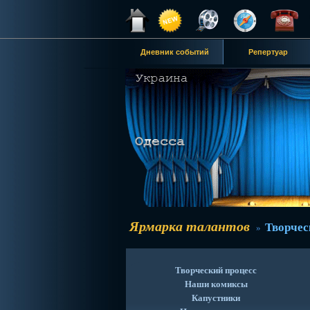
Дневник событий
Репертуар
Ярмарка талантов
Творчес
»
Творческий процесс
Наши комиксы
Капустники