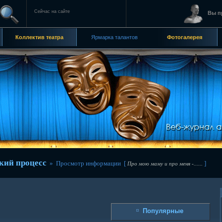
Сейчас на сайте
Вы п
Коллектив театра
Ярмарка талантов
Фотогалерея
кий процесс
» Просмотр информации [
]
Про мою маму и про меня -......
Популярные