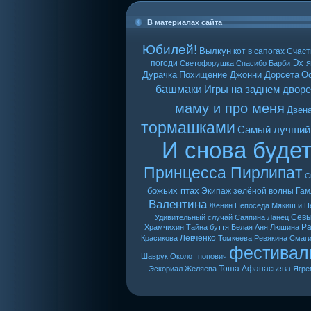
В материалах сайта
Юбилей!
Вылкун
кот в сапогах
Счаст
Эх я
погоди
Светофорушка
Спасибо Барби
Дурачка
Похищение Джонни Дорсета
О
башмаки
Игры на заднем дворе
маму и про меня
Двен
тормашками
Самый лучший
И снова буде
Принцесса Пирлипат
С
божьих птах
Экипаж зелёной волны
Гам
Валентина
Женин
Непоседа
Мякиш и Н
Сев
Удивительный случай
Саяпина
Ланец
Ра
Храмчихин
Тайна буття
Белая Аня
Люшина
Левченко
Красикова
Томкеева
Ревякина
Смаг
фестивал
Шаврук
Околот
попович
Тоша
Афанасьева
Эскориал
Желяева
Ягре