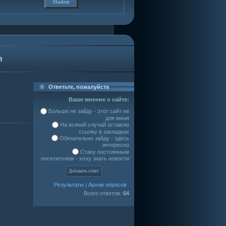
я
Ответьте, пожалуйста
Ваше мнение о сайте:
Больше не зайду - этот сайт не
для меня
На всякий случай оставлю
ссылку в закладках
Обязательно зайду - здесь
интересно
Стану постоянным
посетителем - хочу знать новости
Результаты
|
Архив опросов
Всего ответов:
64