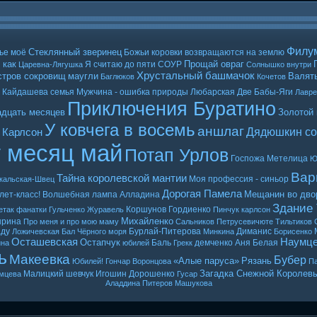
Филу
Стеклянный зверинец
ье моё
Божьи коровки возвращаются на землю
 как
Прощай овраг
Я считаю до пяти
СОУР
Царевна-Лягушка
Солнышко внутри
Хрустальный башмачок
стров сокровищ
маугли
Валять
Баглюков
Кочетов
Кайдашева семья
Мужчина - ошибка природы
Любарская
Две Бабы-Яги
Лавр
Приключения Буратино
адцать месяцев
Золотой
У ковчега в восемь
аншлаг
Дядюшкин со
 Карлсон
т месяц май
Потап Урлов
Госпожа Метелица
Ю
Вар
Тайна королевской мантии
Моя профессия - синьор
кальская-Швец
Дорогая Памела
Мещанин во дво
лет-класс!
Волшебная лампа Алладина
Здание
Коршунов
Гордиенко
етак
фанатки
Гульченко
Журавель
Пинчук
карлсон
Михайленко
ырина
Про меня и про мою маму
Сальников
Петрусевичюте
Тильтиков
ду
Бурлай-Питерова
Диманис
Ложичевская
Бал Чёрного моря
Минкина
Борисенко
Осташевская
Наумц
Остапчук
Баль
демченко
Аня Белая
ина
юбилей
Грекк
ь
Макеевка
Бубер
«Алые паруса»
Рязань
Юбилей! Гончар
Воронцова
Па
Загадка Снежной Королев
Малицкий
шевчук
Игошин
Дорошенко
мцева
Гусар
Аладдина
Питеров
Машукова