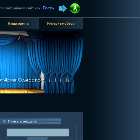
Гость
росматриваете сайт как
Наша рампа
Интернет-обзор
Поиск в разделе