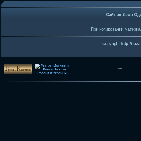
Сайт актёров Од
При копировании материал
Copyright
http://tuz
***