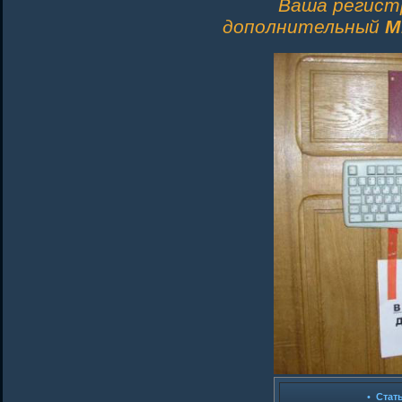
Ваша регист
дополнительный
M
•
Стат