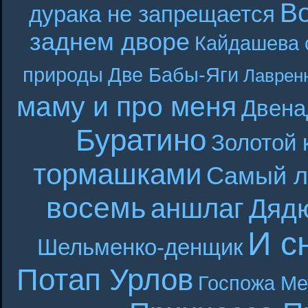
В
дурака не запрещается
заднем дворе
Кайдашева 
природы
Две Бабы-Яги
Лаврен
маму и про меня
Двена
Буратино
Золотой 
тормашками
Самый л
восемь
аншлаг
Дяд
И с
Шельменко-денщик
Потап Урлов
Госпожа Ме