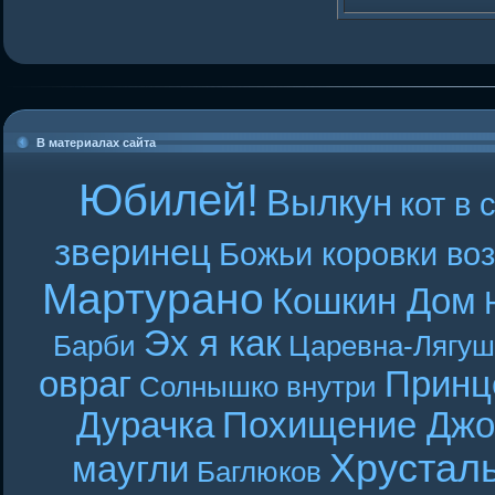
В материалах сайта
Юбилей!
Вылкун
кот в 
зверинец
Божьи коровки во
Мартурано
Кошкин Дом
Эх я как
Барби
Царевна-Лягуш
овраг
Принц
Солнышко внутри
Дурачка
Похищение Джо
Хрустал
маугли
Баглюков