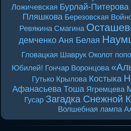
Бурлай-Питерова
Ложичевская
Пляшкова
Березовская
Войн
Осташев
Ревякина
Смагина
Наум
демченко
Аня Белая
Гловацкая
Шаврук
Околот
поп
«Ал
Юбилей! Гончар
Воронцова
Н
Костыка
Гутько
Крылова
Афанасьева
Тоша
Ягремцева
Загадка Снежной 
Гусар
Волшебная лампа А