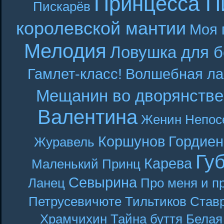
Принцесса П
Пискарёв
королевской мантии
Моя 
Мелодия
Ловушка для б
Гамлет-класс!
Волшебная ла
Мещанин во дворянстве
Валентина
Женин
Непос
Коршунов
Гордиен
Журавель
Гу
Карева
Маленький Принц
Севырина
Ланец
Про меня и п
Петрусевичюте
Тильтиков
Став
Храмчихин
Тайна буття
Белая