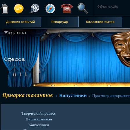
Сейчас на сайте
Дневник событий
Репертуар
Коллектив театра
Ярмарка талантов
Капустники
»
» Просмотр информации
Творческий процесс
Наши комиксы
Капустники