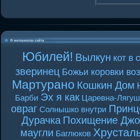
В материалах сайта
Юбилей!
Вылкун
кот в 
зверинец
Божьи коровки во
Мартурано
Кошкин Дом
Эх я как
Барби
Царевна-Лягуш
овраг
Принц
Солнышко внутри
Дурачка
Похищение Джо
Хрустал
маугли
Баглюков