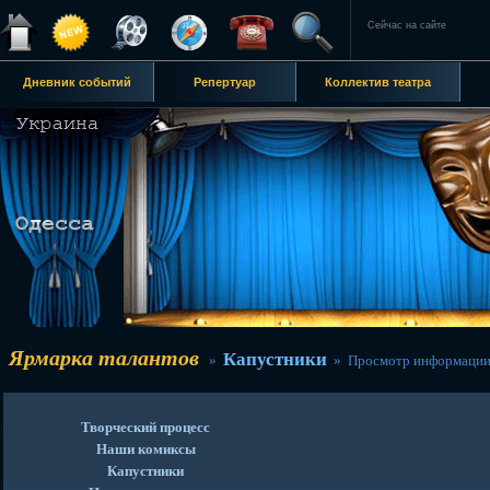
Сейчас на сайте
Дневник событий
Репертуар
Коллектив театра
Ярмарка талантов
Капустники
»
» Просмотр информации
Творческий процесс
Наши комиксы
Капустники