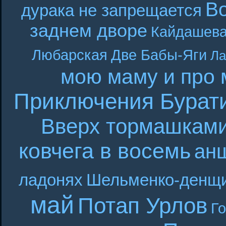
В
дурака не запрещается
заднем дворе
Кайдашева
Любарская
Две Бабы-Яги
Ла
мою маму и про 
Приключения Бурат
Вверх тормашкам
ковчега в восемь
ан
ладонях
Шельменко-денщ
май
Потап Урлов
Г