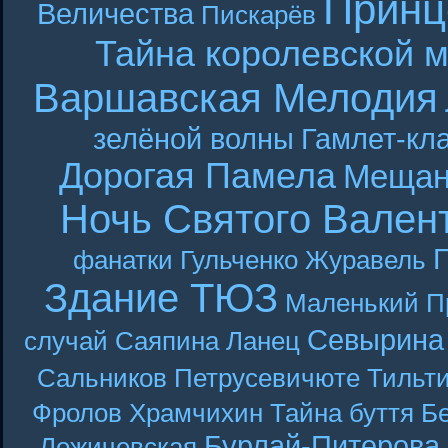
Принц
Величества
Пискарёв
Тайна королевской 
Варшавская Мелодия
зелёной волны
Гамлет-кла
Дорогая Памела
Мещан
Ночь Святого Вален
Г
фанатки
Гульченко
Журавель
Здание ТЮЗ
Маленький П
Севырина
случай
Саяпина
Ланец
Сальников
Петрусевичюте
Тильт
Фролов
Храмчихин
Тайна буття
Б
Бурлай-Питерова
Ложичевская