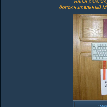
Ваша регист
дополнительный
M
•
Стат