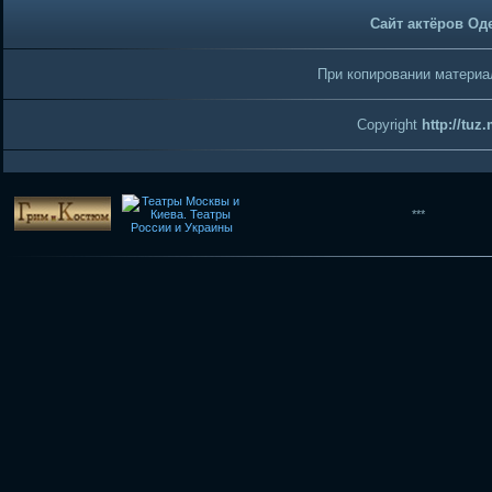
Сайт актёров Од
При копировании материал
Copyright
http://tuz
***