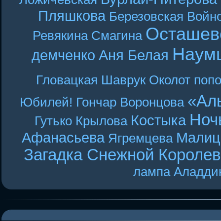
Пляшкова
Березовская
Войн
Осташев
Ревякина
Смагина
Наум
демченко
Аня Белая
Гловацкая
Шаврук
Околот
поп
«Ал
Юбилей! Гончар
Воронцова
Ноч
Костыка
Гутько
Крылова
Афанасьева
Малиц
Ягремцева
Загадка Снежной Короле
лампа Аладди