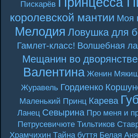
Принцесса П
Пискарёв
королевской мантии
Моя 
Мелодия
Ловушка для б
Гамлет-класс!
Волшебная ла
Мещанин во дворянстве
Валентина
Женин
Мякиш
Гордиенко
Коршун
Журавель
Гу
Карева
Маленький Принц
Севырина
Ланец
Про меня и п
Петрусевичюте
Тильтиков
Став
Храмчихин
Тайна буття
Белая Аня