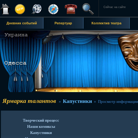
Сейчас на сайте
Дневник событий
Репертуар
Коллектив театра
Ярмарка талантов
Капустники
»
» Просмотр информации
Творческий процесс
Наши комиксы
Капустники