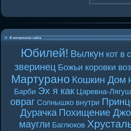
В материалах сайта
Юбилей!
Вылкун
кот в 
зверинец
Божьи коровки во
Мартурано
Кошкин Дом
Эх я как
Барби
Царевна-Лягуш
овраг
Принц
Солнышко внутри
Дурачка
Похищение Джо
Хрустал
маугли
Баглюков