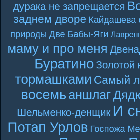
В
дурака не запрещается
заднем дворе
Кайдашева 
природы
Две Бабы-Яги
Лаврен
маму и про меня
Двена
Буратино
Золотой 
тормашками
Самый л
восемь
аншлаг
Дяд
И с
Шельменко-денщик
Потап Урлов
Госпожа Ме