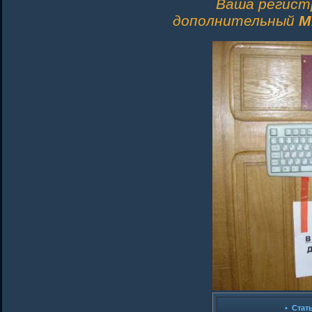
Ваша регист
дополнительный
M
•
Стат