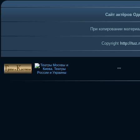
Сайт актёров Од
При копировании материал
Copyright
http://tuz
***