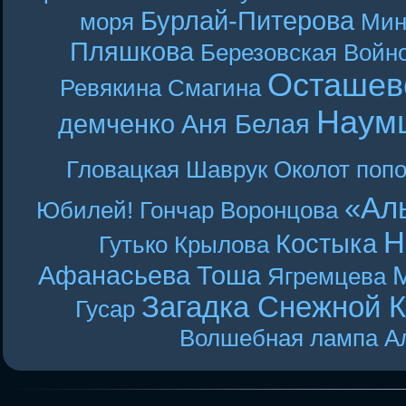
Бурлай-Питерова
моря
Мин
Пляшкова
Березовская
Войн
Осташев
Ревякина
Смагина
Наум
демченко
Аня Белая
Гловацкая
Шаврук
Околот
поп
«Ал
Юбилей! Гончар
Воронцова
Н
Костыка
Гутько
Крылова
Афанасьева
Тоша
Ягремцева
Загадка Снежной 
Гусар
Волшебная лампа А