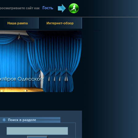
Гость
росматриваете сайт как
Наша рампа
Интернет-обзор
Поиск в разделе