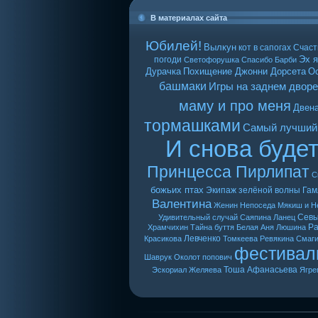
В материалах сайта
Юбилей!
Вылкун
кот в сапогах
Счаст
Эх я
погоди
Светофорушка
Спасибо Барби
Дурачка
Похищение Джонни Дорсета
О
башмаки
Игры на заднем дворе
маму и про меня
Двен
тормашками
Самый лучший
И снова буде
Принцесса Пирлипат
С
божьих птах
Экипаж зелёной волны
Гам
Валентина
Женин
Непоседа
Мякиш и Н
Сев
Удивительный случай
Саяпина
Ланец
Ра
Храмчихин
Тайна буття
Белая Аня
Люшина
Левченко
Красикова
Томкеева
Ревякина
Смаг
фестивал
Шаврук
Околот
попович
Тоша
Афанасьева
Эскориал
Желяева
Ягре