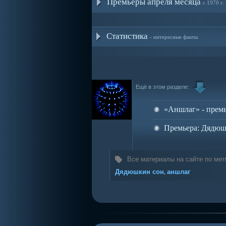
Премьеры апреля месяца
с 1970 г.
Статистика
- интересные факты
Ещё в этом разделе:
«Аншлаг» - прем
Премьера: Дядюш
Все материалы на сайте по мет
Дядюшкин сон
аншлаг
,