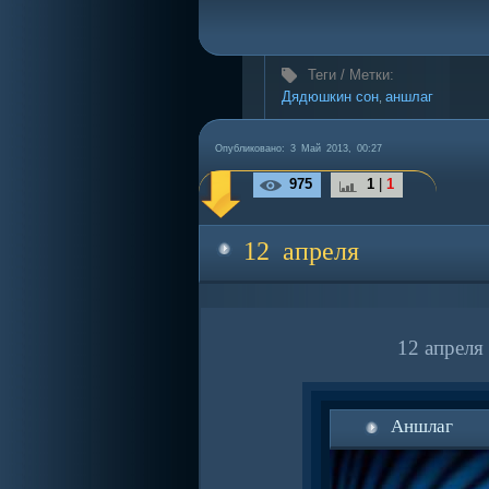
Теги / Метки:
Дядюшкин сон
аншлаг
,
Опубликовано: 3 Май 2013, 00:27
975
1
|
1
12 апреля
12 апреля
Аншлаг