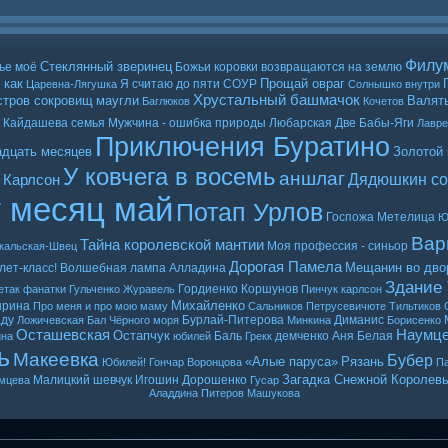
Филу
Стеклянный зверинец
ье моё
Божьи коровки возвращаются на землю
 как
Прощай овраг
Я считаю до пяти
СОУР
Царевна-Лягушка
Солнышко внутри
Хрустальный башмачок
стров сокровищ
маугли
Валять
Баглюков
Кочетов
Кайдашева семья
Мужчина - ошибка природы
Любарская
Две Бабы-Яги
Лавр
Приключения Буратино
адцать месяцев
Золотой
У ковчега в восемь
аншлаг
Дядюшкин со
 Карлсон
т месяц май
Потап Урлов
Госпожа Метелица
Ю
Вар
Тайна королевской мантии
Моя профессия - синьор
кальская-Швец
Дорогая Памела
Мещанин во дво
лет-класс!
Волшебная лампа Алладина
Здание
Гордиенко
Коршунов
етак
фанатки
Гульченко
Журавель
Пинчук
карлсон
Михайленко
ырина
Про меня и про мою маму
Сальников
Петрусевичюте
Тильтиков
ду
Бурлай-Питерова
Диманис
Ложичевская
Бал Чёрного моря
Минкина
Борисенко
Осташевская
Наумц
Остапчук
Баль
демченко
Аня Белая
ина
юбилей
Грекк
ь
Макеевка
Бубер
«Алые паруса»
Рязань
Юбилей! Гончар
Воронцова
Па
Загадка Снежной Королев
Малицкий
шевчук
Игошин
Дорошенко
мцева
Гусар
Аладдина
Питеров
Машукова