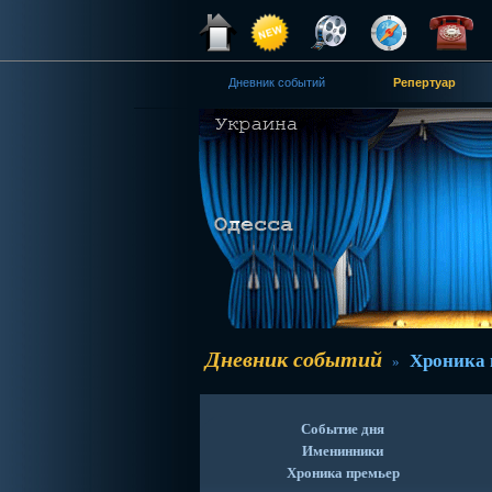
Дневник событий
Репертуар
Дневник событий
Хроника 
»
Событие дня
Именинники
Хроника премьер