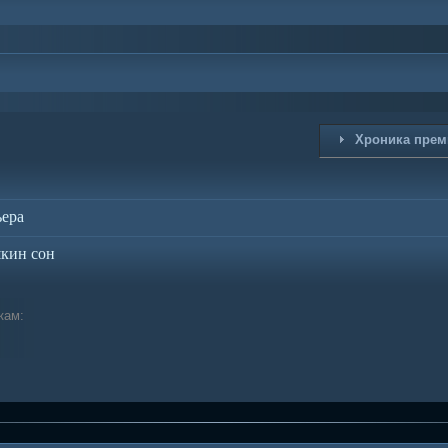
Хроника прем
ьера
кин сон
кам: