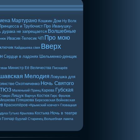
мена Мартурано
Кошкин Дом
Ну Волк
Принцесса и Трубочист
Про Иванушку-
Волшебные
 дурака не запрещается
Про мою
Ивасик-Телесик
ЧП
енюк
Вверх
 ключик
Кайдашева сiмя
н
Сердце в ладонях
Шельменко-денщик
Министр Её Величества
звак
Пискарёв
шавская Мелодия
Ловушка для
Ночь Святого
рянстве
Охотниченко
 ТЮЗ
Губская
Карева
Маленький Принц
Лищук
Костюк
Ставро
Варчук
Гирс
Фролов
Мешкова
Пляшкова
Березовская
Войновская
ев
Краснопёров
«Крымский ковчег»
Гловацкая
Ночь в театре
Костыка
дука
Гутько
Крылова
ы
Гончар
Бурлай
Старинец
Волшебная лампа