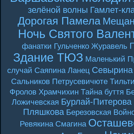
зелёной волны
Гамлет-кла
Дорогая Памела
Мещан
Ночь Святого Вален
Г
фанатки
Гульченко
Журавель
Здание ТЮЗ
Маленький П
Севырина
случай
Саяпина
Ланец
Сальников
Петрусевичюте
Тильт
Фролов
Храмчихин
Тайна буття
Б
Бурлай-Питерова
Ложичевская
Пляшкова
Березовская
Войн
Осташев
Ревякина
Смагина