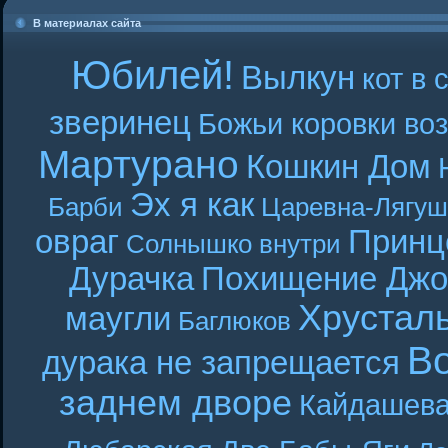
В материалах сайта
Юбилей!
Вылкун
кот в 
зверинец
Божьи коровки во
Мартурано
Кошкин Дом
Эх я как
Барби
Царевна-Лягуш
овраг
Принц
Солнышко внутри
Дурачка
Похищение Джо
Хрустал
маугли
Баглюков
В
дурака не запрещается
заднем дворе
Кайдашева