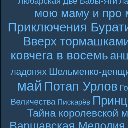
Любарская
Две Бабы-Яги
Ла
мою маму и про 
Приключения Бурат
Вверх тормашкам
ковчега в восемь
ан
ладонях
Шельменко-денщ
май
Потап Урлов
Г
Принц
Величества
Пискарёв
Тайна королевской 
Варшавская Мелодия