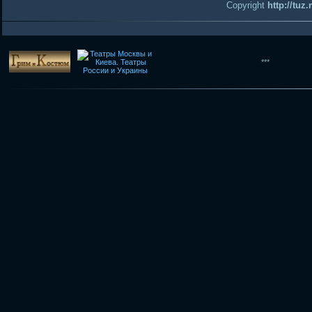
Copyright
http://tuz
***