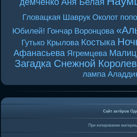
Наум
демченко
Аня Белая
Гловацкая
Шаврук
Околот
поп
«Ал
Юбилей! Гончар
Воронцова
Ноч
Костыка
Гутько
Крылова
Афанасьева
Малиц
Ягремцева
Загадка Снежной Короле
лампа Аладди
Сайт актёров Од
При копировании материал