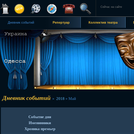
Сейчас на сайте
Дневник событий
Репертуар
Коллектив театра
Дневник событий
»
2018
»
Май
Событие дня
Именинники
Хроника премьер