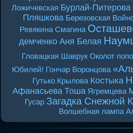
Бурлай-Питерова
Ложичевская
Пляшкова
Березовская
Войн
Осташев
Ревякина
Смагина
Наум
демченко
Аня Белая
Гловацкая
Шаврук
Околот
поп
«Ал
Юбилей! Гончар
Воронцова
Н
Костыка
Гутько
Крылова
Афанасьева
Тоша
Ягремцева
Загадка Снежной 
Гусар
Волшебная лампа А