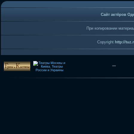
Сайт актёров Од
При копировании материал
Copyright
http://tuz
***