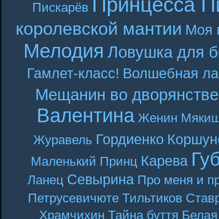
Принцесса П
Пискарёв
королевской мантии
Моя 
Мелодия
Ловушка для б
Гамлет-класс!
Волшебная ла
Мещанин во дворянстве
Валентина
Женин
Мякиш
Гордиенко
Коршун
Журавель
Гу
Карева
Маленький Принц
Севырина
Ланец
Про меня и п
Петрусевичюте
Тильтиков
Став
Храмчихин
Тайна буття
Белая