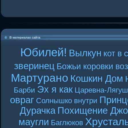
В материалах сайта
Юбилей!
Вылкун
кот в 
зверинец
Божьи коровки во
Мартурано
Кошкин Дом
Эх я как
Барби
Царевна-Лягуш
овраг
Принц
Солнышко внутри
Дурачка
Похищение Джо
Хрустал
маугли
Баглюков