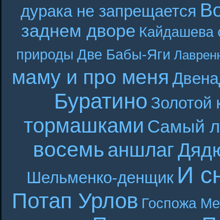
В
дурака не запрещается
заднем дворе
Кайдашева 
природы
Две Бабы-Яги
Лаврен
маму и про меня
Двена
Буратино
Золотой 
тормашками
Самый л
восемь
аншлаг
Дяд
И с
Шельменко-денщик
Потап Урлов
Госпожа Ме