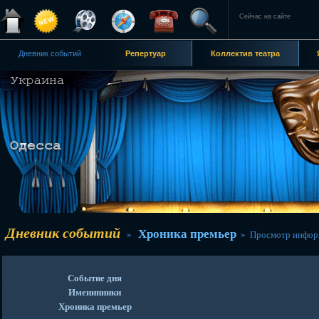
Сейчас на сайте
Дневник событий
Репертуар
Коллектив театра
Дневник событий
Хроника премьер
»
» Просмотр инфор
Событие дня
Именинники
Хроника премьер