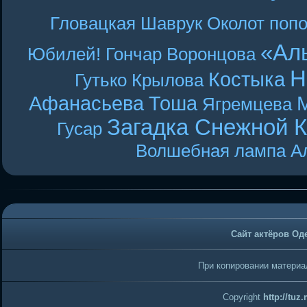
Гловацкая
Шаврук
Околот
поп
«Ал
Юбилей! Гончар
Воронцова
Н
Костыка
Гутько
Крылова
Афанасьева
Тоша
Ягремцева
Загадка Снежной 
Гусар
Волшебная лампа А
Сайт актёров Од
При копировании материал
Copyright
http://tuz