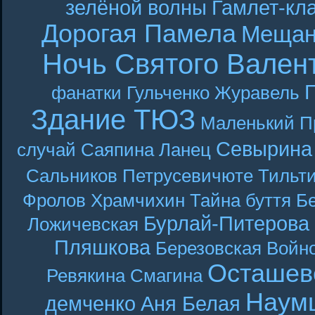
зелёной волны
Гамлет-кла
Дорогая Памела
Мещан
Ночь Святого Вален
Г
фанатки
Гульченко
Журавель
Здание ТЮЗ
Маленький П
Севырина
случай
Саяпина
Ланец
Сальников
Петрусевичюте
Тильт
Фролов
Храмчихин
Тайна буття
Б
Бурлай-Питерова
Ложичевская
Пляшкова
Березовская
Войн
Осташев
Ревякина
Смагина
Наум
демченко
Аня Белая