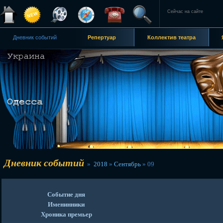
Сейчас на сайте
Дневник событий
Репертуар
Коллектив театра
Дневник событий
»
2018
»
Сентябрь
»
09
Событие дня
Именинники
Хроника премьер