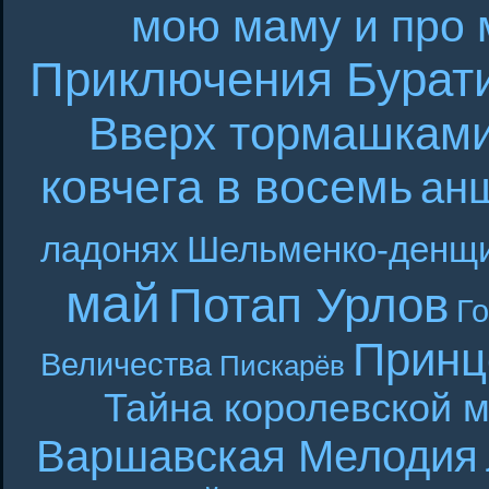
мою маму и про 
Приключения Бурат
Вверх тормашкам
ковчега в восемь
ан
ладонях
Шельменко-денщ
май
Потап Урлов
Г
Принц
Величества
Пискарёв
Тайна королевской 
Варшавская Мелодия