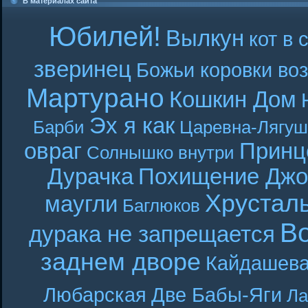
В материалах сайта
Юбилей!
Вылкун
кот в 
зверинец
Божьи коровки во
Мартурано
Кошкин Дом
Эх я как
Барби
Царевна-Лягуш
овраг
Принц
Солнышко внутри
Дурачка
Похищение Джо
Хрустал
маугли
Баглюков
В
дурака не запрещается
заднем дворе
Кайдашева
Любарская
Две Бабы-Яги
Ла