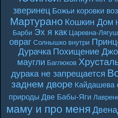
зверинец
Божьи коровки во
Мартурано
Кошкин Дом
Эх я как
Барби
Царевна-Лягуш
овраг
Принц
Солнышко внутри
Дурачка
Похищение Джо
Хрустал
маугли
Баглюков
В
дурака не запрещается
заднем дворе
Кайдашева 
природы
Две Бабы-Яги
Лаврен
маму и про меня
Двена