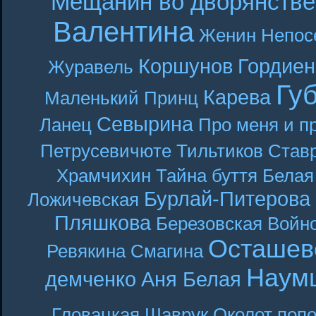
Мещанин во дворянстве
Валентина
Женин
Непос
Коршунов
Гордиен
Журавель
Гу
Карева
Маленький Принц
Севырина
Ланец
Про меня и п
Петрусевичюте
Тильтиков
Став
Храмчихин
Тайна буття
Белая
Бурлай-Питерова
Ложичевская
Пляшкова
Березовская
Войн
Осташев
Ревякина
Смагина
Наум
демченко
Аня Белая
Гловацкая
Шаврук
Околот
поп