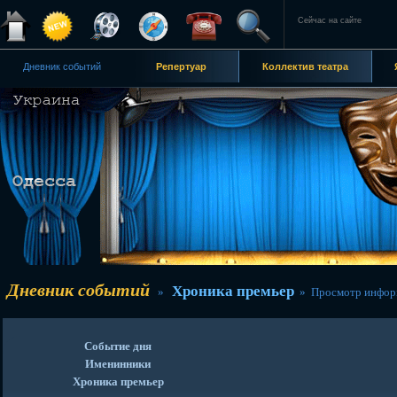
Сейчас на сайте
Дневник событий
Репертуар
Коллектив театра
Дневник событий
Хроника премьер
»
» Просмотр инфор
Событие дня
Именинники
Хроника премьер