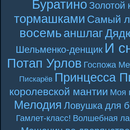
Буратино
Золотой 
тормашками
Самый л
восемь
аншлаг
Дяд
И с
Шельменко-денщик
Потап Урлов
Госпожа Ме
Принцесса П
Пискарёв
королевской мантии
Моя 
Мелодия
Ловушка для б
Гамлет-класс!
Волшебная ла