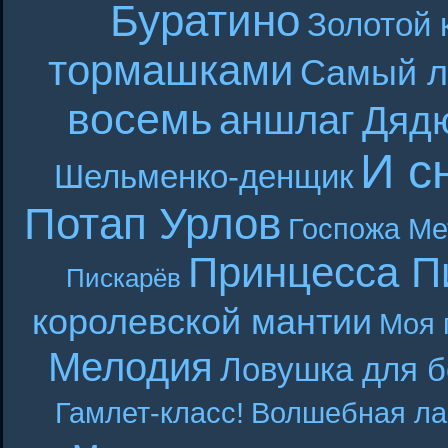
Буратино
Золотой 
тормашками
Самый л
восемь
аншлаг
Дяд
И с
Шельменко-денщик
Потап Урлов
Госпожа Ме
Принцесса П
Пискарёв
королевской мантии
Моя 
Мелодия
Ловушка для б
Гамлет-класс!
Волшебная ла