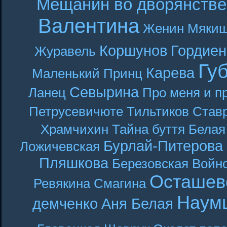
Мещанин во дворянстве
Валентина
Женин
Мякиш
Коршунов
Гордиен
Журавель
Гу
Карева
Маленький Принц
Севырина
Ланец
Про меня и п
Петрусевичюте
Тильтиков
Став
Храмчихин
Тайна буття
Белая
Бурлай-Питерова
Ложичевская
Пляшкова
Березовская
Войн
Осташев
Ревякина
Смагина
Наум
демченко
Аня Белая