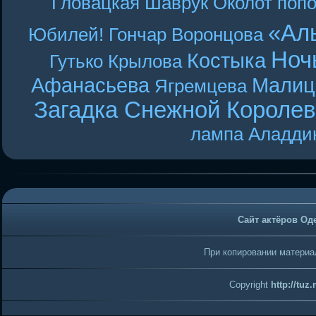
Гловацкая
Шаврук
Околот
поп
«Ал
Юбилей! Гончар
Воронцова
Ноч
Костыка
Гутько
Крылова
Афанасьева
Малиц
Ягремцева
Загадка Снежной Короле
лампа Аладди
Сайт актёров Од
При копировании материал
Copyright
http://tuz