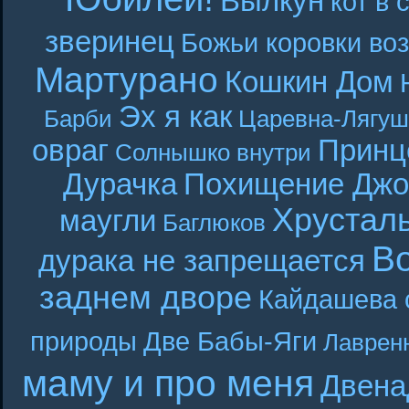
Вылкун
кот в 
зверинец
Божьи коровки во
Мартурано
Кошкин Дом
Эх я как
Барби
Царевна-Лягуш
овраг
Принц
Солнышко внутри
Дурачка
Похищение Джо
Хрустал
маугли
Баглюков
В
дурака не запрещается
заднем дворе
Кайдашева 
природы
Две Бабы-Яги
Лаврен
маму и про меня
Двена