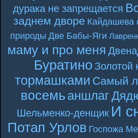
В
дурака не запрещается
заднем дворе
Кайдашева 
природы
Две Бабы-Яги
Лаврен
маму и про меня
Двена
Буратино
Золотой 
тормашками
Самый л
восемь
аншлаг
Дяд
И с
Шельменко-денщик
Потап Урлов
Госпожа Ме