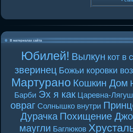
•
Стат
В материалах сайта
Юбилей!
Вылкун
кот в 
зверинец
Божьи коровки во
Мартурано
Кошкин Дом
Эх я как
Барби
Царевна-Лягуш
овраг
Принц
Солнышко внутри
Дурачка
Похищение Джо
Хрустал
маугли
Баглюков