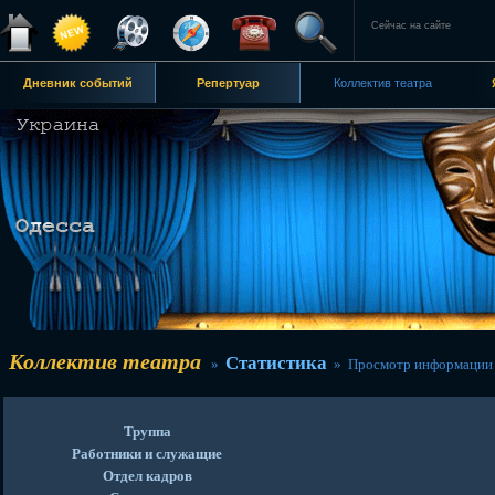
Сейчас на сайте
Дневник событий
Репертуар
Коллектив театра
Коллектив театра
Статистика
»
» Просмотр информации
Труппа
Работники и служащие
Отдел кадров