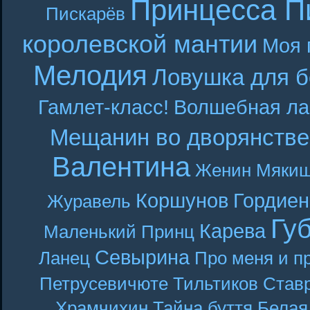
Принцесса П
Пискарёв
королевской мантии
Моя 
Мелодия
Ловушка для б
Гамлет-класс!
Волшебная ла
Мещанин во дворянстве
Валентина
Женин
Мякиш
Коршунов
Гордиен
Журавель
Гу
Карева
Маленький Принц
Севырина
Ланец
Про меня и п
Петрусевичюте
Тильтиков
Став
Храмчихин
Тайна буття
Белая