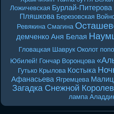
Бурлай-Питерова
Ложичевская
Пляшкова
Березовская
Войн
Осташев
Ревякина
Смагина
Наум
демченко
Аня Белая
Гловацкая
Шаврук
Околот
поп
«Ал
Юбилей! Гончар
Воронцова
Ноч
Костыка
Гутько
Крылова
Афанасьева
Малиц
Ягремцева
Загадка Снежной Короле
лампа Аладди