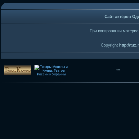
Сайт актёров Од
При копировании материал
Copyright
http://tuz
***