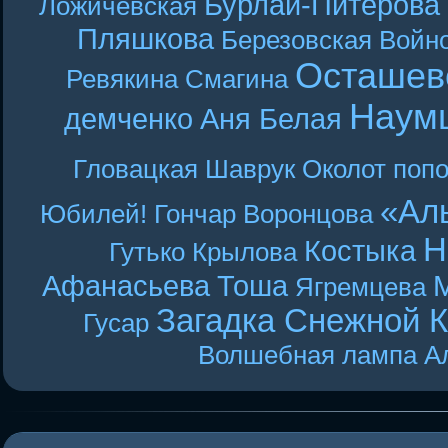
Бурлай-Питерова
Ложичевская
Пляшкова
Березовская
Войн
Осташев
Ревякина
Смагина
Наум
демченко
Аня Белая
Гловацкая
Шаврук
Околот
поп
«Ал
Юбилей! Гончар
Воронцова
Н
Костыка
Гутько
Крылова
Афанасьева
Тоша
Ягремцева
Загадка Снежной 
Гусар
Волшебная лампа А