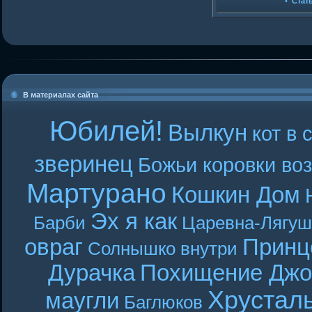
•
Стат
В материалах сайта
Юбилей!
Вылкун
кот в 
зверинец
Божьи коровки во
Мартурано
Кошкин Дом
Эх я как
Барби
Царевна-Лягуш
овраг
Принц
Солнышко внутри
Дурачка
Похищение Джо
Хрустал
маугли
Баглюков