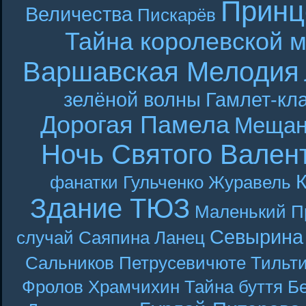
Принц
Величества
Пискарёв
Тайна королевской 
Варшавская Мелодия
зелёной волны
Гамлет-кла
Дорогая Памела
Мещан
Ночь Святого Вален
фанатки
Гульченко
Журавель
Здание ТЮЗ
Маленький П
Севырина
случай
Саяпина
Ланец
Сальников
Петрусевичюте
Тильт
Фролов
Храмчихин
Тайна буття
Б