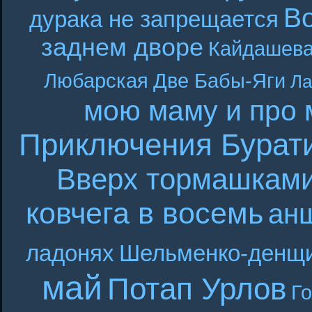
В
дурака не запрещается
заднем дворе
Кайдашева
Любарская
Две Бабы-Яги
Ла
мою маму и про 
Приключения Бурат
Вверх тормашкам
ковчега в восемь
ан
ладонях
Шельменко-денщ
май
Потап Урлов
Г