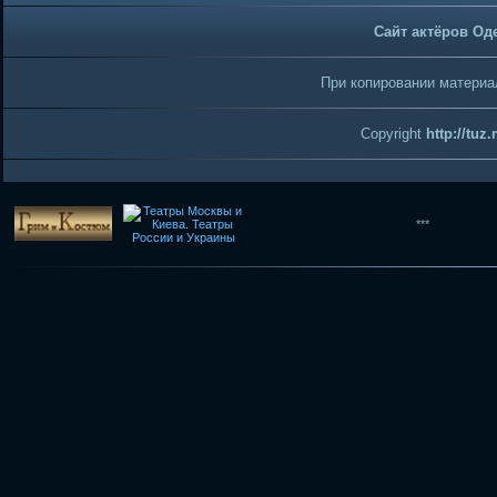
Сайт актёров Од
При копировании материал
Copyright
http://tuz
***