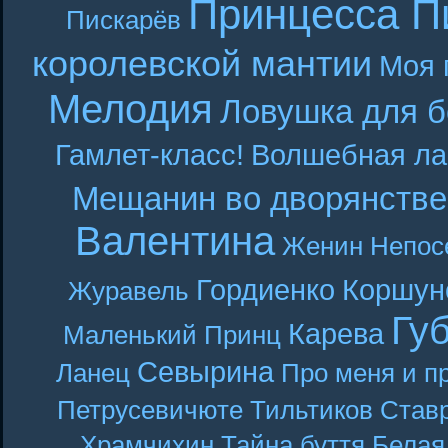
Принцесса П
Пискарёв
королевской мантии
Моя 
Мелодия
Ловушка для б
Гамлет-класс!
Волшебная ла
Мещанин во дворянстве
Валентина
Женин
Непос
Гордиенко
Коршун
Журавель
Гу
Карева
Маленький Принц
Севырина
Ланец
Про меня и п
Петрусевичюте
Тильтиков
Став
Храмчихин
Тайна буття
Белая