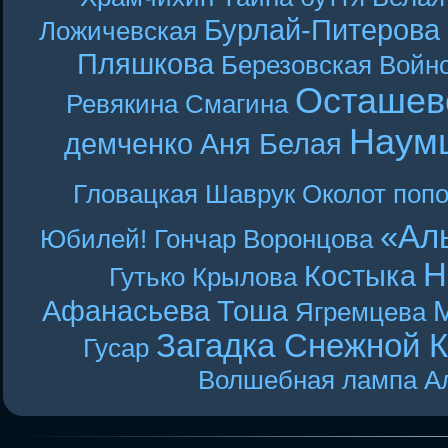
Бурлай-Питерова
Ложичевская
Пляшкова
Березовская
Войн
Осташев
Ревякина
Смагина
Наум
демченко
Аня Белая
Гловацкая
Шаврук
Околот
поп
«Ал
Юбилей! Гончар
Воронцова
Н
Костыка
Гутько
Крылова
Афанасьева
Тоша
Ягремцева
Загадка Снежной 
Гусар
Волшебная лампа А