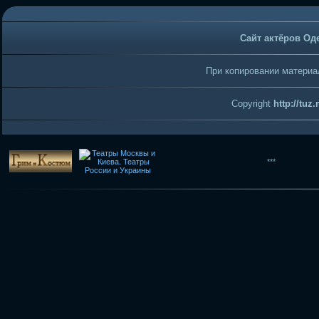
Сайт актёров Од
При копировании материал
Copyright
http://tuz
***