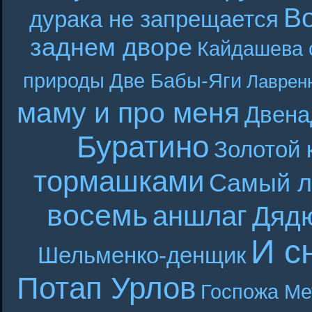
В
дурака не запрещается
заднем дворе
Кайдашева 
природы
Две Бабы-Яги
Лаврен
маму и про меня
Двена
Буратино
Золотой 
тормашками
Самый л
восемь
аншлаг
Дяд
И с
Шельменко-денщик
Потап Урлов
Госпожа Ме