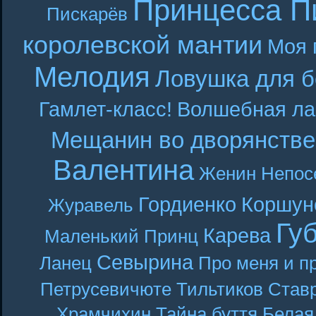
Принцесса П
Пискарёв
королевской мантии
Моя 
Мелодия
Ловушка для б
Гамлет-класс!
Волшебная ла
Мещанин во дворянстве
Валентина
Женин
Непос
Гордиенко
Коршун
Журавель
Гу
Карева
Маленький Принц
Севырина
Ланец
Про меня и п
Петрусевичюте
Тильтиков
Став
Храмчихин
Тайна буття
Белая