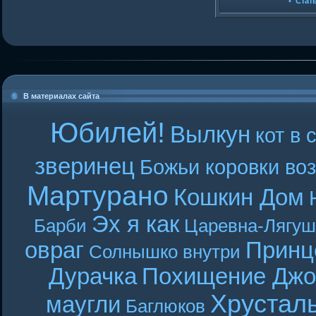
•
Стат
В материалах сайта
Юбилей!
Вылкун
кот в 
зверинец
Божьи коровки во
Мартурано
Кошкин Дом
Эх я как
Барби
Царевна-Лягуш
овраг
Принц
Солнышко внутри
Дурачка
Похищение Джо
Хрустал
маугли
Баглюков