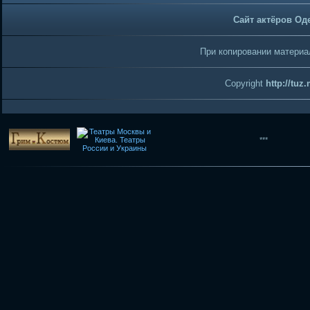
Сайт актёров Од
При копировании материал
Copyright
http://tuz
***