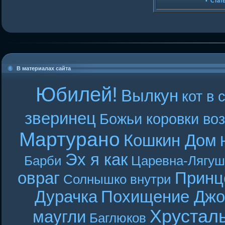
•
Стат
В материалах сайта
Юбилей!
Вылкун
кот в 
зверинец
Божьи коровки во
Мартурано
Кошкин Дом
Эх я как
Барби
Царевна-Лягуш
овраг
Принц
Солнышко внутри
Дурачка
Похищение Джо
Хрустал
маугли
Баглюков