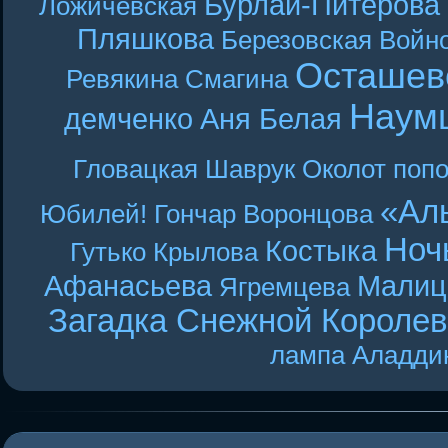
Бурлай-Питерова
Ложичевская
Пляшкова
Березовская
Войн
Осташев
Ревякина
Смагина
Наум
демченко
Аня Белая
Гловацкая
Шаврук
Околот
поп
«Ал
Юбилей! Гончар
Воронцова
Ноч
Костыка
Гутько
Крылова
Афанасьева
Малиц
Ягремцева
Загадка Снежной Короле
лампа Аладди