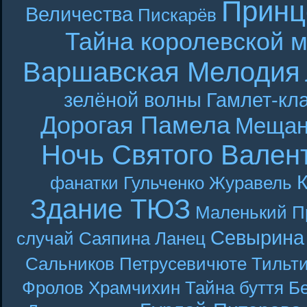
Принц
Величества
Пискарёв
Тайна королевской 
Варшавская Мелодия
зелёной волны
Гамлет-кла
Дорогая Памела
Мещан
Ночь Святого Вален
фанатки
Гульченко
Журавель
Здание ТЮЗ
Маленький П
Севырина
случай
Саяпина
Ланец
Сальников
Петрусевичюте
Тильт
Фролов
Храмчихин
Тайна буття
Б