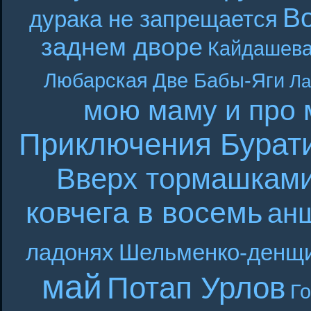
В
дурака не запрещается
заднем дворе
Кайдашева
Любарская
Две Бабы-Яги
Ла
мою маму и про 
Приключения Бурат
Вверх тормашкам
ковчега в восемь
ан
ладонях
Шельменко-денщ
май
Потап Урлов
Г