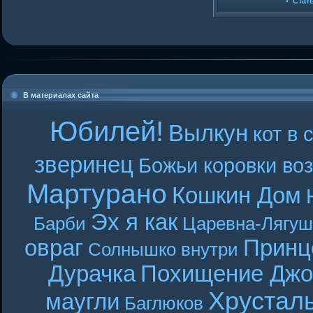
•
Стат
В материалах сайта
Юбилей!
Вылкун
кот в 
зверинец
Божьи коровки во
Мартурано
Кошкин Дом
Эх я как
Барби
Царевна-Лягуш
овраг
Принц
Солнышко внутри
Дурачка
Похищение Джо
Хрустал
маугли
Баглюков