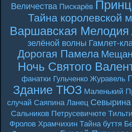
Принц
Величества
Пискарёв
Тайна королевской 
Варшавская Мелодия
зелёной волны
Гамлет-кла
Дорогая Памела
Мещан
Ночь Святого Вален
Г
фанатки
Гульченко
Журавель
Здание ТЮЗ
Маленький П
Севырина
случай
Саяпина
Ланец
Сальников
Петрусевичюте
Тильт
Фролов
Храмчихин
Тайна буття
Б