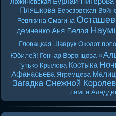
Бурлай-Питерова
Ложичевская
Пляшкова
Березовская
Войн
Осташев
Ревякина
Смагина
Наум
демченко
Аня Белая
Гловацкая
Шаврук
Околот
поп
«Ал
Юбилей! Гончар
Воронцова
Ноч
Костыка
Гутько
Крылова
Афанасьева
Малиц
Ягремцева
Загадка Снежной Короле
лампа Аладди