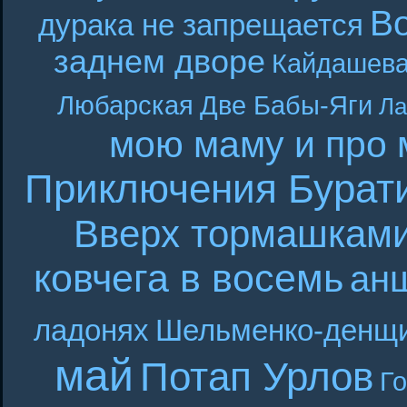
В
дурака не запрещается
заднем дворе
Кайдашева
Любарская
Две Бабы-Яги
Ла
мою маму и про 
Приключения Бурат
Вверх тормашкам
ковчега в восемь
ан
ладонях
Шельменко-денщ
май
Потап Урлов
Г