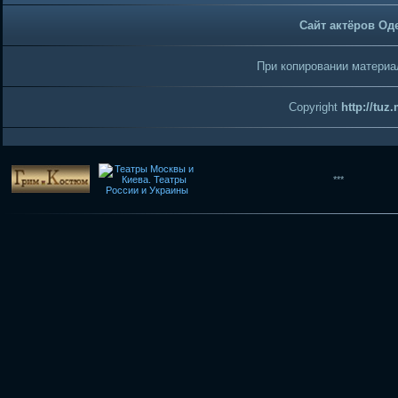
Сайт актёров Од
При копировании материал
Copyright
http://tuz
***