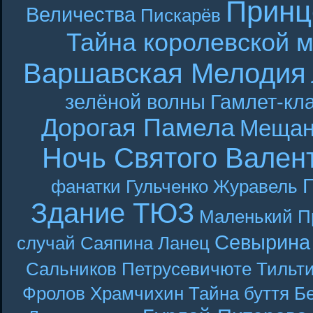
Принц
Величества
Пискарёв
Тайна королевской 
Варшавская Мелодия
зелёной волны
Гамлет-кла
Дорогая Памела
Мещан
Ночь Святого Вален
Г
фанатки
Гульченко
Журавель
Здание ТЮЗ
Маленький П
Севырина
случай
Саяпина
Ланец
Сальников
Петрусевичюте
Тильт
Фролов
Храмчихин
Тайна буття
Б