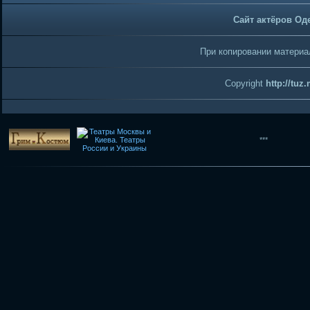
Сайт актёров Од
При копировании материал
Copyright
http://tuz
***