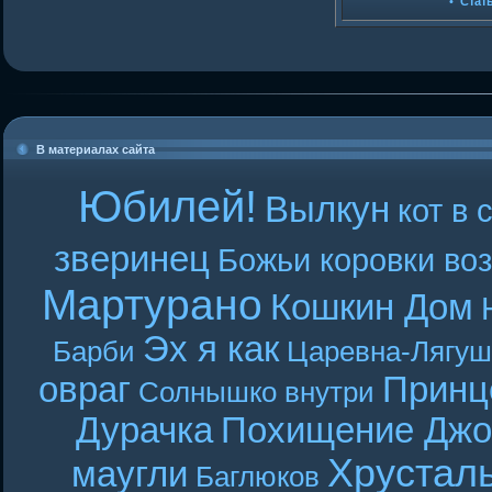
•
Стат
В материалах сайта
Юбилей!
Вылкун
кот в 
зверинец
Божьи коровки во
Мартурано
Кошкин Дом
Эх я как
Барби
Царевна-Лягуш
овраг
Принц
Солнышко внутри
Дурачка
Похищение Джо
Хрустал
маугли
Баглюков