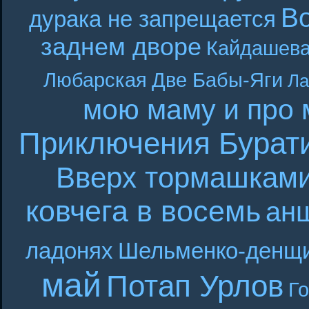
В
дурака не запрещается
заднем дворе
Кайдашева
Любарская
Две Бабы-Яги
Ла
мою маму и про 
Приключения Бурат
Вверх тормашкам
ковчега в восемь
ан
ладонях
Шельменко-денщ
май
Потап Урлов
Г