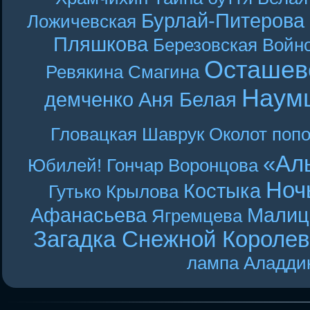
Бурлай-Питерова
Ложичевская
Пляшкова
Березовская
Войн
Осташев
Ревякина
Смагина
Наум
демченко
Аня Белая
Гловацкая
Шаврук
Околот
поп
«Ал
Юбилей! Гончар
Воронцова
Ноч
Костыка
Гутько
Крылова
Афанасьева
Малиц
Ягремцева
Загадка Снежной Короле
лампа Аладди