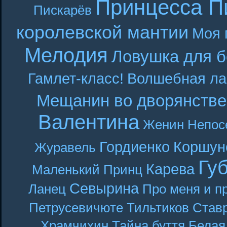
Принцесса П
Пискарёв
королевской мантии
Моя 
Мелодия
Ловушка для б
Гамлет-класс!
Волшебная ла
Мещанин во дворянстве
Валентина
Женин
Непос
Гордиенко
Коршун
Журавель
Гу
Карева
Маленький Принц
Севырина
Ланец
Про меня и п
Петрусевичюте
Тильтиков
Став
Храмчихин
Тайна буття
Белая