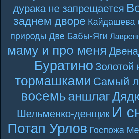
В
дурака не запрещается
заднем дворе
Кайдашева 
природы
Две Бабы-Яги
Лаврен
маму и про меня
Двена
Буратино
Золотой 
тормашками
Самый л
восемь
аншлаг
Дяд
И с
Шельменко-денщик
Потап Урлов
Госпожа Ме