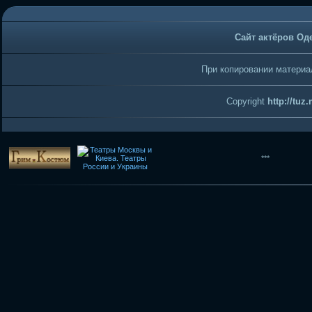
Сайт актёров Од
При копировании материал
Copyright
http://tuz
***