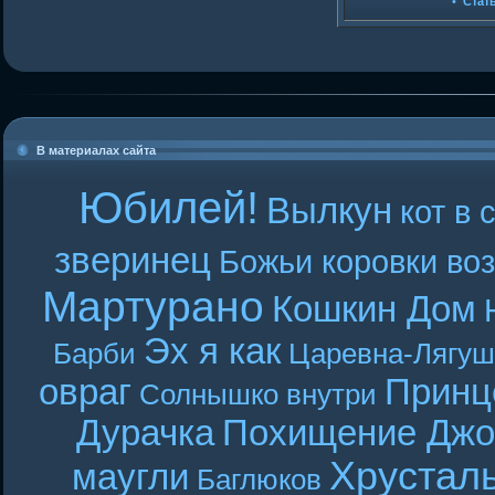
•
Стат
В материалах сайта
Юбилей!
Вылкун
кот в 
зверинец
Божьи коровки во
Мартурано
Кошкин Дом
Эх я как
Барби
Царевна-Лягуш
овраг
Принц
Солнышко внутри
Дурачка
Похищение Джо
Хрустал
маугли
Баглюков