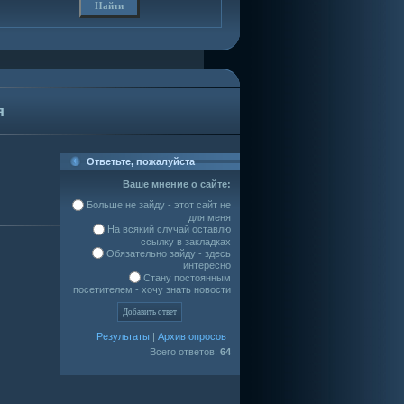
я
Ответьте, пожалуйста
Ваше мнение о сайте:
Больше не зайду - этот сайт не
для меня
На всякий случай оставлю
ссылку в закладках
Обязательно зайду - здесь
интересно
Стану постоянным
посетителем - хочу знать новости
Результаты
|
Архив опросов
Всего ответов:
64