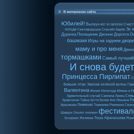
В материалах сайта
Юбилей!
Вылкун
кот в сапогах
Счаст
Эх я
погоди
Светофорушка
Спасибо Барби
Дурачка
Похищение Джонни Дорсета
О
башмаки
Игры на заднем дворе
маму и про меня
Двен
тормашками
Самый лучший
И снова буде
Принцесса Пирлипат
С
божьих птах
Экипаж зелёной волны
Гам
Валентина
Женин
Непоседа
Мякиш и Н
Сев
Удивительный случай
Саяпина
Ланец
Ра
Храмчихин
Тайна буття
Белая Аня
Люшина
Левченко
Красикова
Томкеева
Ревякина
Смаг
фестивал
Шаврук
Околот
попович
Тоша
Афанасьева
Эскориал
Желяева
Ягре