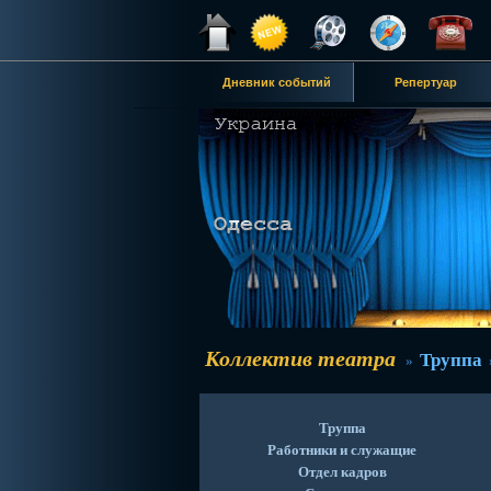
Дневник событий
Репертуар
Коллектив театра
Труппа
»
Труппа
Работники и служащие
Отдел кадров