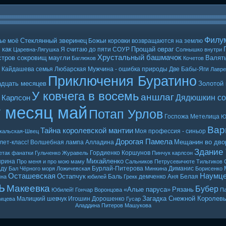
Филу
Стеклянный зверинец
ье моё
Божьи коровки возвращаются на землю
 как
Прощай овраг
Я считаю до пяти
СОУР
Царевна-Лягушка
Солнышко внутри
Хрустальный башмачок
стров сокровищ
маугли
Валять
Баглюков
Кочетов
Кайдашева семья
Любарская
Мужчина - ошибка природы
Две Бабы-Яги
Лавр
Приключения Буратино
адцать месяцев
Золотой
У ковчега в восемь
аншлаг
Дядюшкин со
 Карлсон
т месяц май
Потап Урлов
Госпожа Метелица
Ю
Вар
Тайна королевской мантии
Моя профессия - синьор
кальская-Швец
Дорогая Памела
Мещанин во дво
лет-класс!
Волшебная лампа Алладина
Здание
Гордиенко
Коршунов
етак
фанатки
Гульченко
Журавель
Пинчук
карлсон
Михайленко
ырина
Про меня и про мою маму
Сальников
Петрусевичюте
Тильтиков
ду
Бурлай-Питерова
Диманис
Бал Чёрного моря
Ложичевская
Минкина
Борисенко
Осташевская
Наумц
Остапчук
Баль
демченко
Аня Белая
ина
юбилей
Грекк
ь
Макеевка
Бубер
«Алые паруса»
Рязань
Юбилей! Гончар
Воронцова
Па
Загадка Снежной Королев
Малицкий
шевчук
Игошин
Дорошенко
мцева
Гусар
Аладдина
Питеров
Машукова