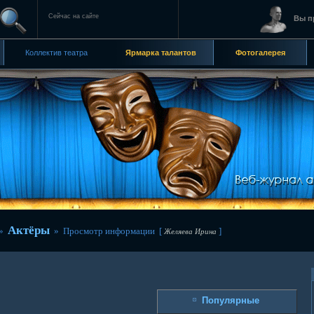
Сейчас на сайте
Вы п
Коллектив театра
Ярмарка талантов
Фотогалерея
Актёры
»
» Просмотр информации [
]
Желяева Ирина
Популярные