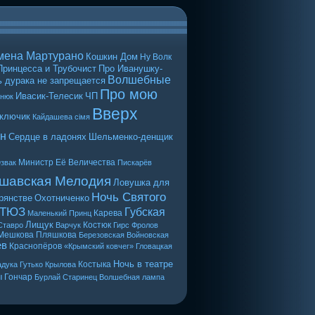
мена Мартурано
Кошкин Дом
Ну Волк
Принцесса и Трубочист
Про Иванушку-
Волшебные
 дурака не запрещается
Про мою
Ивасик-Телесик
ЧП
енюк
Вверх
 ключик
Кайдашева сiмя
н
Сердце в ладонях
Шельменко-денщик
Министр Её Величества
звак
Пискарёв
шавская Мелодия
Ловушка для
Ночь Святого
рянстве
Охотниченко
 ТЮЗ
Губская
Карева
Маленький Принц
Лищук
Костюк
Ставро
Варчук
Гирс
Фролов
Мешкова
Пляшкова
Березовская
Войновская
ев
Краснопёров
«Крымский ковчег»
Гловацкая
Ночь в театре
Костыка
дука
Гутько
Крылова
ы
Гончар
Бурлай
Старинец
Волшебная лампа