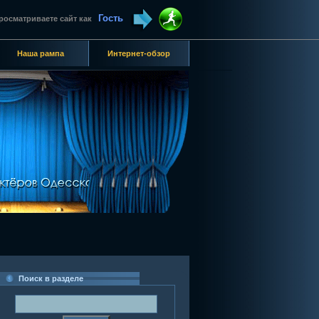
Гость
росматриваете сайт как
Наша рампа
Интернет-обзор
Поиск в разделе