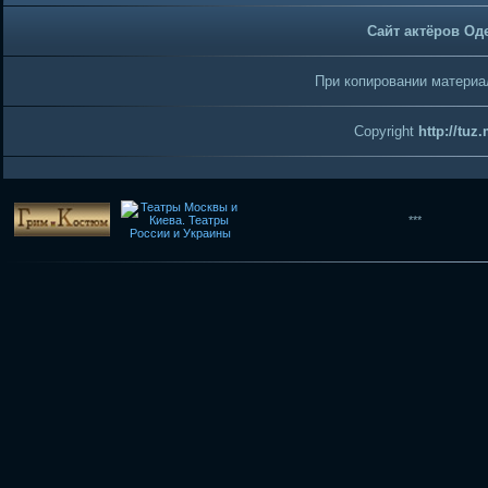
Сайт актёров Од
При копировании материал
Copyright
http://tuz
***