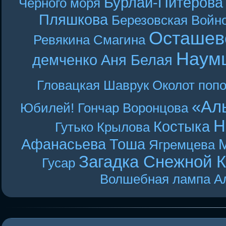
Бурлай-Питерова
Чёрного моря
Пляшкова
Березовская
Войн
Осташев
Ревякина
Смагина
Наум
демченко
Аня Белая
Гловацкая
Шаврук
Околот
поп
«Ал
Юбилей! Гончар
Воронцова
Н
Костыка
Гутько
Крылова
Афанасьева
Тоша
Ягремцева
Загадка Снежной 
Гусар
Волшебная лампа А