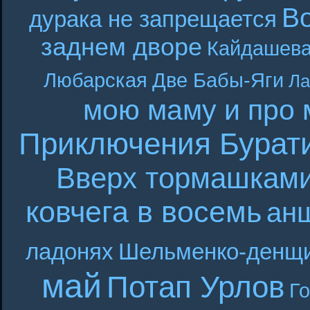
В
дурака не запрещается
заднем дворе
Кайдашева
Любарская
Две Бабы-Яги
Ла
мою маму и про 
Приключения Бурат
Вверх тормашкам
ковчега в восемь
ан
ладонях
Шельменко-денщ
май
Потап Урлов
Г