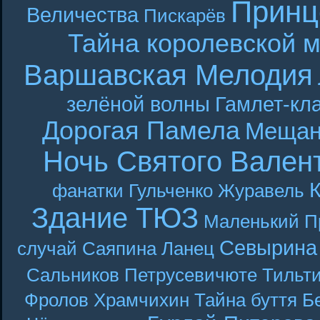
Принц
Величества
Пискарёв
Тайна королевской 
Варшавская Мелодия
зелёной волны
Гамлет-кла
Дорогая Памела
Мещан
Ночь Святого Вален
фанатки
Гульченко
Журавель
Здание ТЮЗ
Маленький П
Севырина
случай
Саяпина
Ланец
Сальников
Петрусевичюте
Тильт
Фролов
Храмчихин
Тайна буття
Б