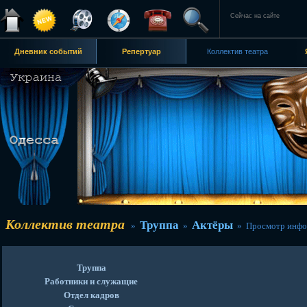
Сейчас на сайте
Дневник событий
Репертуар
Коллектив театра
Коллектив театра
Труппа
Актёры
»
»
» Просмотр инфо
Труппа
Работники и служащие
Отдел кадров