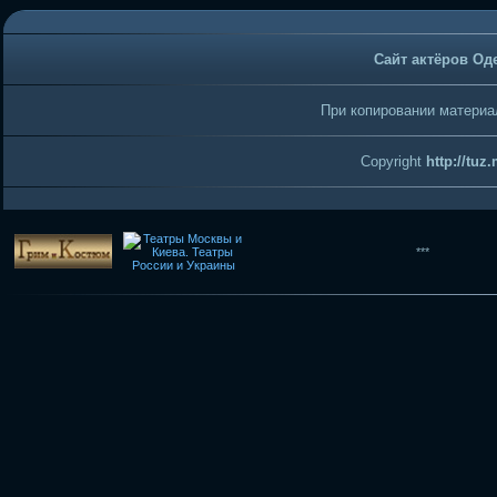
Сайт актёров Од
При копировании материал
Copyright
http://tuz
***