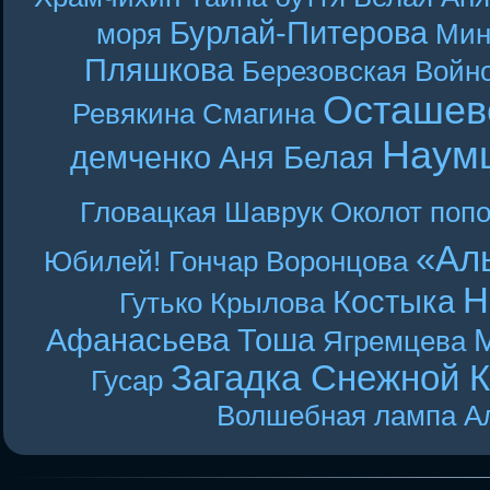
Бурлай-Питерова
моря
Мин
Пляшкова
Березовская
Войн
Осташев
Ревякина
Смагина
Наум
демченко
Аня Белая
Гловацкая
Шаврук
Околот
поп
«Ал
Юбилей! Гончар
Воронцова
Н
Костыка
Гутько
Крылова
Афанасьева
Тоша
Ягремцева
Загадка Снежной 
Гусар
Волшебная лампа А