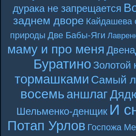
В
дурака не запрещается
заднем дворе
Кайдашева 
природы
Две Бабы-Яги
Лаврен
маму и про меня
Двена
Буратино
Золотой 
тормашками
Самый л
восемь
аншлаг
Дяд
И с
Шельменко-денщик
Потап Урлов
Госпожа Ме