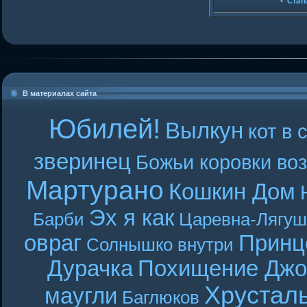
•
Стат
В материалах сайта
Юбилей!
Вылкун
кот в 
зверинец
Божьи коровки во
Мартурано
Кошкин Дом
Эх я как
Барби
Царевна-Лягуш
овраг
Принц
Солнышко внутри
Дурачка
Похищение Джо
Хрустал
маугли
Баглюков