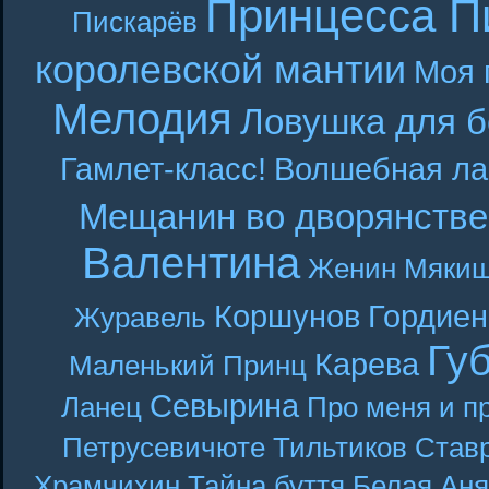
Принцесса П
Пискарёв
королевской мантии
Моя 
Мелодия
Ловушка для б
Гамлет-класс!
Волшебная ла
Мещанин во дворянстве
Валентина
Женин
Мякиш
Коршунов
Гордиен
Журавель
Гу
Карева
Маленький Принц
Севырина
Ланец
Про меня и п
Петрусевичюте
Тильтиков
Став
Храмчихин
Тайна буття
Белая Аня