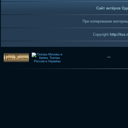
Сайт актёров Од
При копировании материал
Copyright
http://tuz
***