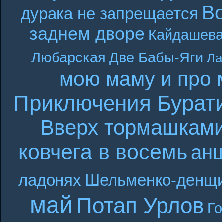
В
дурака не запрещается
заднем дворе
Кайдашева
Любарская
Две Бабы-Яги
Ла
мою маму и про 
Приключения Бурат
Вверх тормашкам
ковчега в восемь
ан
ладонях
Шельменко-денщ
май
Потап Урлов
Г