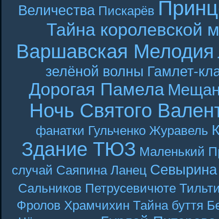
Принц
Величества
Пискарёв
Тайна королевской 
Варшавская Мелодия
зелёной волны
Гамлет-кла
Дорогая Памела
Мещан
Ночь Святого Вален
фанатки
Гульченко
Журавель
Здание ТЮЗ
Маленький П
Севырина
случай
Саяпина
Ланец
Сальников
Петрусевичюте
Тильт
Фролов
Храмчихин
Тайна буття
Б