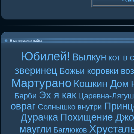
•
Стат
В материалах сайта
Юбилей!
Вылкун
кот в 
зверинец
Божьи коровки во
Мартурано
Кошкин Дом
Эх я как
Барби
Царевна-Лягуш
овраг
Принц
Солнышко внутри
Дурачка
Похищение Джо
Хрустал
маугли
Баглюков