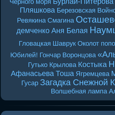
Бурлай-Питерова
Чёрного моря
Пляшкова
Березовская
Войн
Осташев
Ревякина
Смагина
Наум
демченко
Аня Белая
Гловацкая
Шаврук
Околот
поп
«Ал
Юбилей! Гончар
Воронцова
Н
Костыка
Гутько
Крылова
Афанасьева
Тоша
Ягремцева
Загадка Снежной 
Гусар
Волшебная лампа А