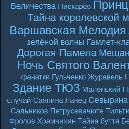
Принц
Величества
Пискарёв
Тайна королевской 
Варшавская Мелодия
зелёной волны
Гамлет-кла
Дорогая Памела
Мещан
Ночь Святого Вален
Г
фанатки
Гульченко
Журавель
Здание ТЮЗ
Маленький П
Севырина
случай
Саяпина
Ланец
Сальников
Петрусевичюте
Тильт
Фролов
Храмчихин
Тайна буття
Б