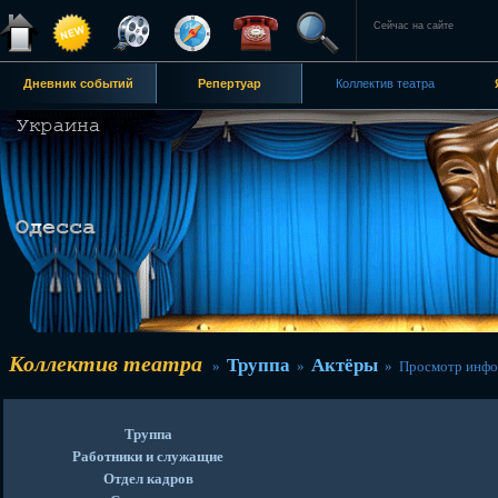
Сейчас на сайте
Дневник событий
Репертуар
Коллектив театра
Коллектив театра
Труппа
Актёры
»
»
» Просмотр инфо
Труппа
Работники и служащие
Отдел кадров