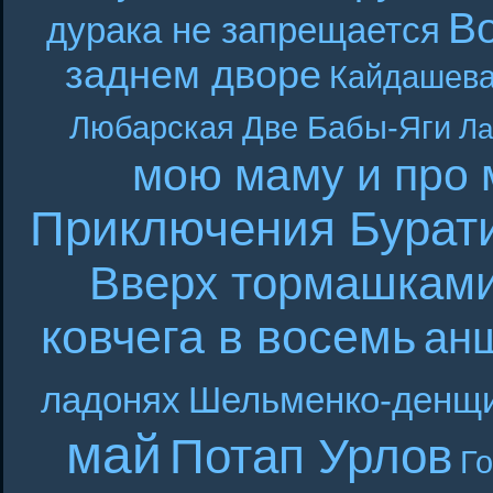
В
дурака не запрещается
заднем дворе
Кайдашева
Любарская
Две Бабы-Яги
Ла
мою маму и про 
Приключения Бурат
Вверх тормашкам
ковчега в восемь
ан
ладонях
Шельменко-денщ
май
Потап Урлов
Г