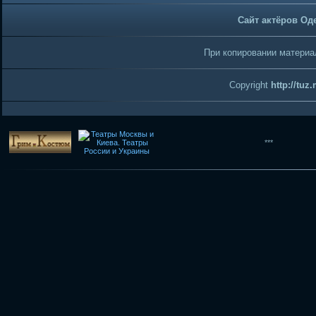
Сайт актёров Од
При копировании материал
Copyright
http://tuz
***