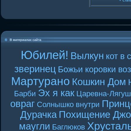
•
Стат
В материалах сайта
Юбилей!
Вылкун
кот в 
зверинец
Божьи коровки во
Мартурано
Кошкин Дом
Эх я как
Барби
Царевна-Лягуш
овраг
Принц
Солнышко внутри
Дурачка
Похищение Джо
Хрустал
маугли
Баглюков