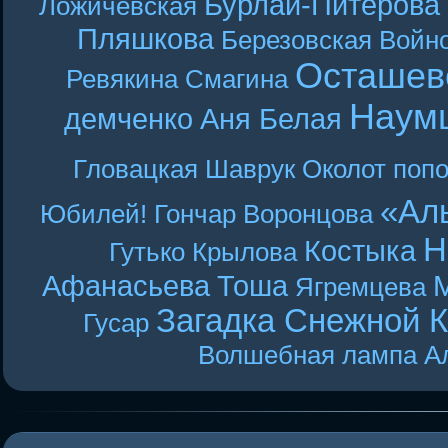
Бурлай-Питерова
Ложичевская
Пляшкова
Березовская
Войн
Осташев
Ревякина
Смагина
Наум
демченко
Аня Белая
Гловацкая
Шаврук
Околот
поп
«Ал
Юбилей! Гончар
Воронцова
Н
Костыка
Гутько
Крылова
Афанасьева
Тоша
Ягремцева
Загадка Снежной 
Гусар
Волшебная лампа А