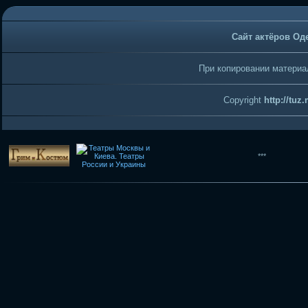
Сайт актёров Од
При копировании материал
Copyright
http://tuz
***