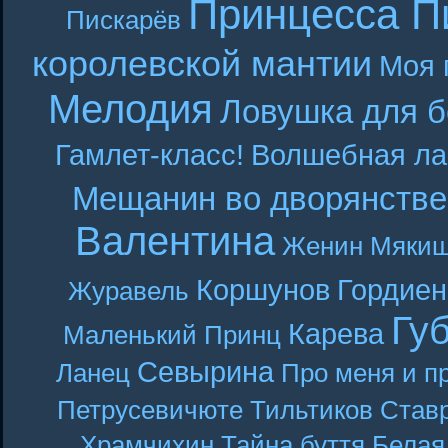
Принцесса П
Пискарёв
королевской мантии
Моя 
Мелодия
Ловушка для б
Гамлет-класс!
Волшебная ла
Мещанин во дворянстве
Валентина
Женин
Мякиш
Коршунов
Гордиен
Журавель
Гу
Карева
Маленький Принц
Севырина
Ланец
Про меня и п
Петрусевичюте
Тильтиков
Став
Храмчихин
Тайна буття
Белая