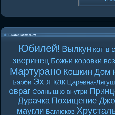
•
Стат
В материалах сайта
Юбилей!
Вылкун
кот в 
зверинец
Божьи коровки во
Мартурано
Кошкин Дом
Эх я как
Барби
Царевна-Лягуш
овраг
Принц
Солнышко внутри
Дурачка
Похищение Джо
Хрустал
маугли
Баглюков