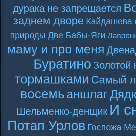
В
дурака не запрещается
заднем дворе
Кайдашева 
природы
Две Бабы-Яги
Лаврен
маму и про меня
Двена
Буратино
Золотой 
тормашками
Самый л
восемь
аншлаг
Дяд
И с
Шельменко-денщик
Потап Урлов
Госпожа Ме