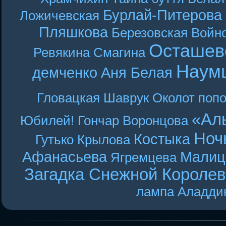
Бурлай-Питерова
Ложичевская
Пляшкова
Березовская
Войн
Осташев
Ревякина
Смагина
Наум
демченко
Аня Белая
Гловацкая
Шаврук
Околот
поп
«Ал
Юбилей! Гончар
Воронцова
Ноч
Костыка
Гутько
Крылова
Афанасьева
Малиц
Ягремцева
Загадка Снежной Короле
лампа Аладди