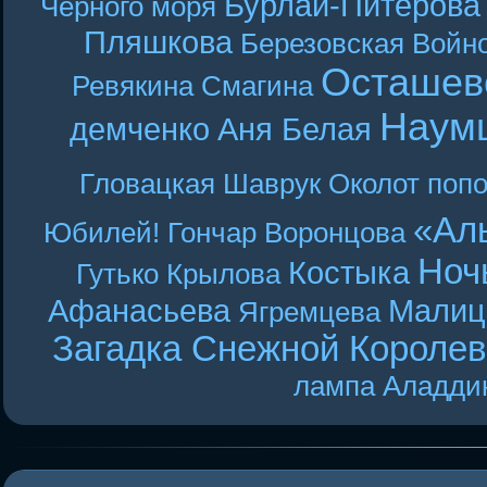
Бурлай-Питерова
Чёрного моря
Пляшкова
Березовская
Войн
Осташев
Ревякина
Смагина
Наум
демченко
Аня Белая
Гловацкая
Шаврук
Околот
поп
«Ал
Юбилей! Гончар
Воронцова
Ноч
Костыка
Гутько
Крылова
Афанасьева
Малиц
Ягремцева
Загадка Снежной Короле
лампа Аладди