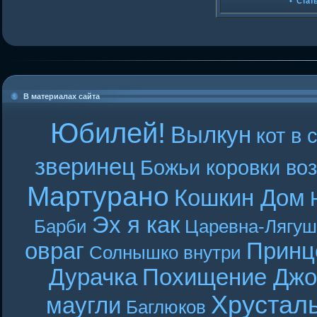
•
Стат
В материалах сайта
Юбилей!
Вылкун
кот в 
зверинец
Божьи коровки во
Мартурано
Кошкин Дом
Эх я как
Барби
Царевна-Лягуш
овраг
Принц
Солнышко внутри
Дурачка
Похищение Джо
Хрустал
маугли
Баглюков