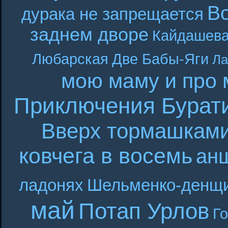
В
дурака не запрещается
заднем дворе
Кайдашева
Любарская
Две Бабы-Яги
Ла
мою маму и про 
Приключения Бурат
Вверх тормашкам
ковчега в восемь
ан
ладонях
Шельменко-денщ
май
Потап Урлов
Г