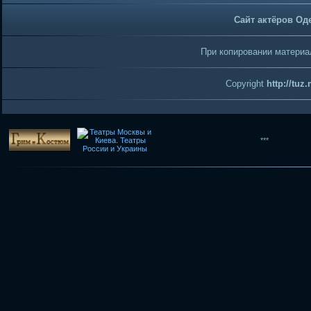
Сайт актёров Од
При копировании материал
Copyright
http://tuz
***