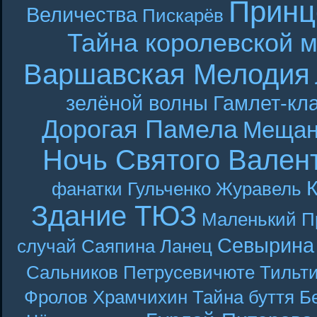
Принц
Величества
Пискарёв
Тайна королевской 
Варшавская Мелодия
зелёной волны
Гамлет-кла
Дорогая Памела
Мещан
Ночь Святого Вален
фанатки
Гульченко
Журавель
Здание ТЮЗ
Маленький П
Севырина
случай
Саяпина
Ланец
Сальников
Петрусевичюте
Тильт
Фролов
Храмчихин
Тайна буття
Б