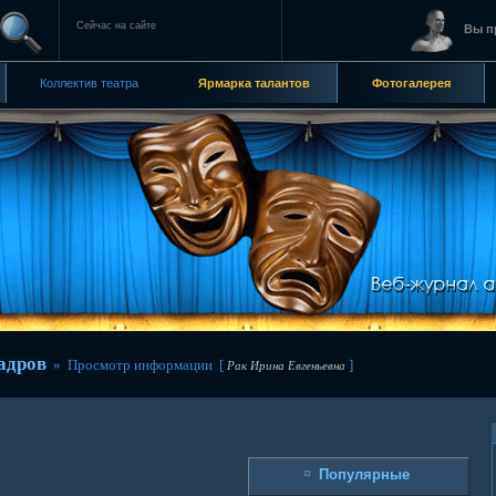
Сейчас на сайте
Вы п
Коллектив театра
Ярмарка талантов
Фотогалерея
адров
» Просмотр информации [
]
Рак Ирина Евгеньевна
Популярные