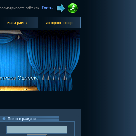
Гость
росматриваете сайт как
Наша рампа
Интернет-обзор
Поиск в разделе