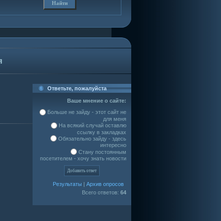
я
Ответьте, пожалуйста
Ваше мнение о сайте:
Больше не зайду - этот сайт не
для меня
На всякий случай оставлю
ссылку в закладках
Обязательно зайду - здесь
интересно
Стану постоянным
посетителем - хочу знать новости
Результаты
|
Архив опросов
Всего ответов:
64