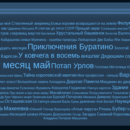
Филу
Стеклянный зверинец
ье моё
Божьи коровки возвращаются на землю
 как
Прощай овраг
Я считаю до пяти
СОУР
Царевна-Лягушка
Солнышко внутри
Хрустальный башмачок
стров сокровищ
маугли
Валять
Баглюков
Кочетов
Кайдашева семья
Мужчина - ошибка природы
Любарская
Две Бабы-Яги
Лавр
Приключения Буратино
адцать месяцев
Золотой
У ковчега в восемь
аншлаг
Дядюшкин со
 Карлсон
т месяц май
Потап Урлов
Госпожа Метелица
Ю
Вар
Тайна королевской мантии
Моя профессия - синьор
кальская-Швец
Дорогая Памела
Мещанин во дво
лет-класс!
Волшебная лампа Алладина
Здание
Коршунов
Гордиенко
седа
фанатки
Гульченко
Журавель
Пинчук
карлсон
Михайленко
ырина
Про меня и про мою маму
Сальников
Петрусевичюте
Тильтиков
ду
Бурлай-Питерова
Диманис
Бал Чёрного моря
Ложичевская
Минкина
Борисенко
Осташевская
Наумц
Остапчук
Баль
демченко
Аня Белая
ина
юбилей
Грекк
ь
Макеевка
Бубер
«Алые паруса»
Рязань
Юбилей! Гончар
Воронцова
Па
Загадка Снежной Королев
Малицкий
шевчук
Игошин
Дорошенко
мцева
Гусар
Аладдина
Питеров
Машукова