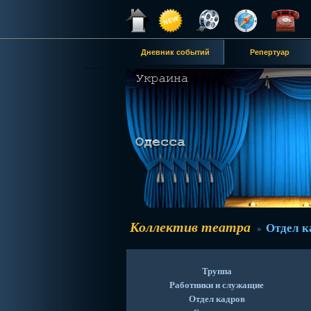
Дневник событий
Репертуар
Коллектив театра
Отдел к
»
Труппа
Работники и служащие
Отдел кадров