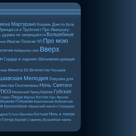
мена Мартурано
Кошкин Дом
Ну Волк
Принцесса и Трубочист
Про Иванушку-
Волшебные
 дурака не запрещается
Про мою
Ивасик-Телесик
ЧП
енюк
Вверх
 ключик
Кайдашева сiмя
н
Сердце в ладонях
Шельменко-денщик
Министр Её Величества
звак
Пискарёв
шавская Мелодия
Ловушка для
Ночь Святого
рянстве
Охотниченко
 ТЮЗ
Губская
Карева
Маленький Принц
Лищук
Костюк
Ставро
Варчук
Гирс
Фролов
Мешкова
Пляшкова
Березовская
Войновская
ев
Краснопёров
«Крымский ковчег»
Гловацкая
Ночь в театре
Костыка
дука
Гутько
Крылова
ы
Гончар
Бурлай
Старинец
Волшебная лампа