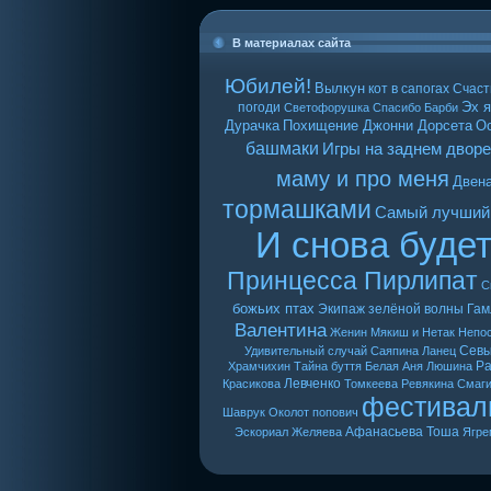
В материалах сайта
Юбилей!
Вылкун
кот в сапогах
Счаст
Эх я
погоди
Светофорушка
Спасибо Барби
Дурачка
Похищение Джонни Дорсета
О
башмаки
Игры на заднем дворе
маму и про меня
Двен
тормашками
Самый лучший
И снова буде
Принцесса Пирлипат
С
божьих птах
Экипаж зелёной волны
Гам
Валентина
Женин
Мякиш и Нетак
Непо
Сев
Удивительный случай
Саяпина
Ланец
Ра
Храмчихин
Тайна буття
Белая Аня
Люшина
Левченко
Красикова
Томкеева
Ревякина
Смаг
фестивал
Шаврук
Околот
попович
Афанасьева
Тоша
Эскориал
Желяева
Ягре