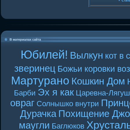
•
Стат
В материалах сайта
Юбилей!
Вылкун
кот в 
зверинец
Божьи коровки во
Мартурано
Кошкин Дом
Эх я как
Барби
Царевна-Лягуш
овраг
Принц
Солнышко внутри
Дурачка
Похищение Джо
Хрустал
маугли
Баглюков