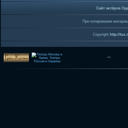
Сайт актёров Од
При копировании материал
Copyright
http://tuz
***