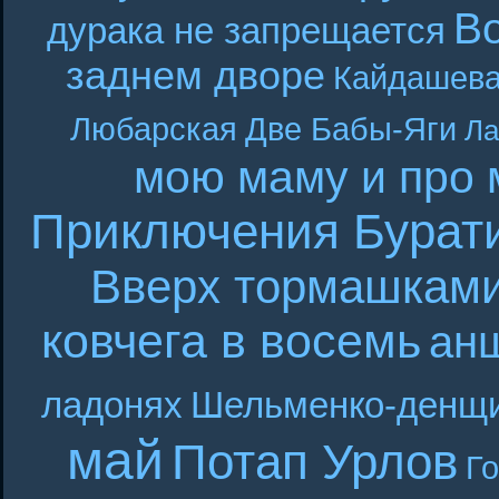
В
дурака не запрещается
заднем дворе
Кайдашева
Любарская
Две Бабы-Яги
Ла
мою маму и про 
Приключения Бурат
Вверх тормашкам
ковчега в восемь
ан
ладонях
Шельменко-денщ
май
Потап Урлов
Г