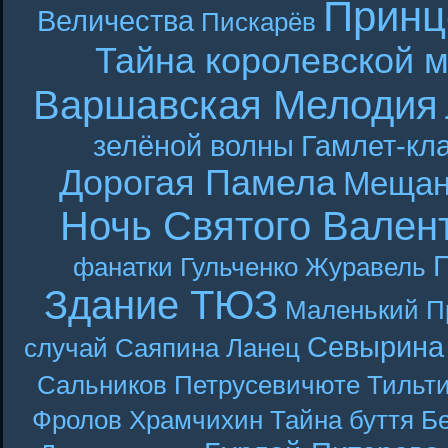
Принц
Величества
Пискарёв
Тайна королевской 
Варшавская Мелодия
зелёной волны
Гамлет-кла
Дорогая Памела
Мещан
Ночь Святого Вален
Г
фанатки
Гульченко
Журавель
Здание ТЮЗ
Маленький П
Севырина
случай
Саяпина
Ланец
Сальников
Петрусевичюте
Тильт
Фролов
Храмчихин
Тайна буття
Б