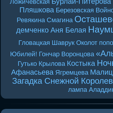
Бурлай-Питерова
Ложичевская
Пляшкова
Березовская
Войн
Осташев
Ревякина
Смагина
Наум
демченко
Аня Белая
Гловацкая
Шаврук
Околот
поп
«Ал
Юбилей! Гончар
Воронцова
Ноч
Костыка
Гутько
Крылова
Афанасьева
Малиц
Ягремцева
Загадка Снежной Короле
лампа Аладди