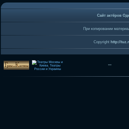
Сайт актёров Од
При копировании материал
Copyright
http://tuz
***