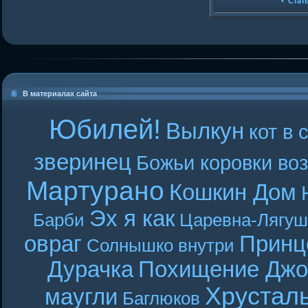
•
Стат
В материалах сайта
Юбилей!
Вылкун
кот в 
зверинец
Божьи коровки во
Мартурано
Кошкин Дом
Эх я как
Барби
Царевна-Лягуш
овраг
Принц
Солнышко внутри
Дурачка
Похищение Джо
Хрустал
маугли
Баглюков