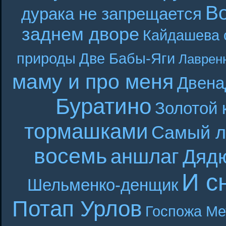
В
дурака не запрещается
заднем дворе
Кайдашева 
природы
Две Бабы-Яги
Лаврен
маму и про меня
Двена
Буратино
Золотой 
тормашками
Самый л
восемь
аншлаг
Дяд
И с
Шельменко-денщик
Потап Урлов
Госпожа Ме