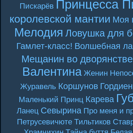
Принцесса П
Пискарёв
королевской мантии
Моя 
Мелодия
Ловушка для б
Гамлет-класс!
Волшебная ла
Мещанин во дворянстве
Валентина
Женин
Непос
Коршунов
Гордиен
Журавель
Гу
Карева
Маленький Принц
Севырина
Ланец
Про меня и п
Петрусевичюте
Тильтиков
Став
Храмчихин
Тайна буття
Белая