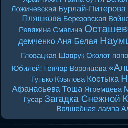
Бурлай-Питерова
Ложичевская
Пляшкова
Березовская
Войн
Осташев
Ревякина
Смагина
Наум
демченко
Аня Белая
Гловацкая
Шаврук
Околот
поп
«Ал
Юбилей! Гончар
Воронцова
Н
Костыка
Гутько
Крылова
Афанасьева
Тоша
Ягремцева
Загадка Снежной 
Гусар
Волшебная лампа А