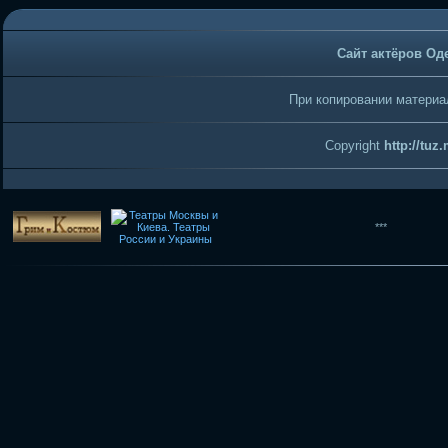
Сайт актёров Од
При копировании материал
Copyright
http://tuz
***