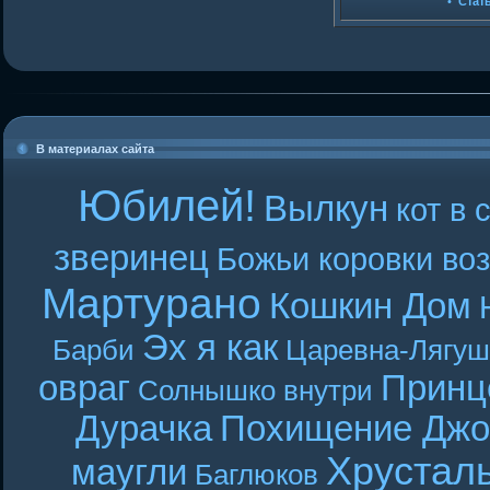
•
Стат
В материалах сайта
Юбилей!
Вылкун
кот в 
зверинец
Божьи коровки во
Мартурано
Кошкин Дом
Эх я как
Барби
Царевна-Лягуш
овраг
Принц
Солнышко внутри
Дурачка
Похищение Джо
Хрустал
маугли
Баглюков