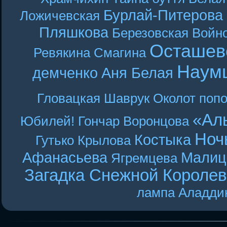
Бурлай-Питерова
Ложичевская
Пляшкова
Березовская
Войн
Осташев
Ревякина
Смагина
Наум
демченко
Аня Белая
Гловацкая
Шаврук
Околот
поп
«Ал
Юбилей! Гончар
Воронцова
Ноч
Костыка
Гутько
Крылова
Афанасьева
Малиц
Ягремцева
Загадка Снежной Короле
лампа Аладди