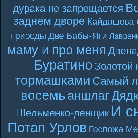
В
дурака не запрещается
заднем дворе
Кайдашева 
природы
Две Бабы-Яги
Лаврен
маму и про меня
Двена
Буратино
Золотой 
тормашками
Самый л
восемь
аншлаг
Дяд
И с
Шельменко-денщик
Потап Урлов
Госпожа Ме