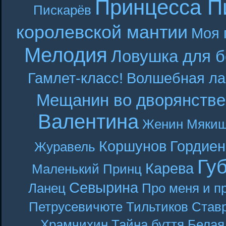
Принцесса П
Пискарёв
королевской мантии
Моя 
Мелодия
Ловушка для б
Гамлет-класс!
Волшебная ла
Мещанин во дворянстве
Валентина
Женин
Мякиш
Коршунов
Гордиен
Журавель
Гу
Карева
Маленький Принц
Севырина
Ланец
Про меня и п
Петрусевичюте
Тильтиков
Став
Храмчихин
Тайна буття
Белая