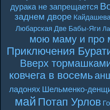
В
дурака не запрещается
заднем дворе
Кайдашева
Любарская
Две Бабы-Яги
Ла
мою маму и про 
Приключения Бурат
Вверх тормашкам
ковчега в восемь
ан
ладонях
Шельменко-денщ
май
Потап Урлов
Г