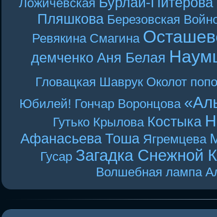
Бурлай-Питерова
Ложичевская
Пляшкова
Березовская
Войн
Осташев
Ревякина
Смагина
Наум
демченко
Аня Белая
Гловацкая
Шаврук
Околот
поп
«Ал
Юбилей! Гончар
Воронцова
Н
Костыка
Гутько
Крылова
Афанасьева
Тоша
Ягремцева
Загадка Снежной 
Гусар
Волшебная лампа А