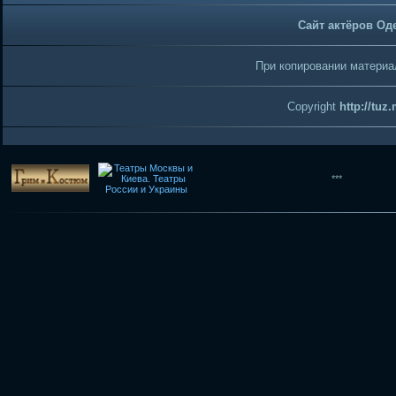
Сайт актёров Од
При копировании материал
Copyright
http://tuz
***