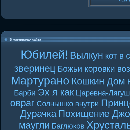
•
Стат
В материалах сайта
Юбилей!
Вылкун
кот в 
зверинец
Божьи коровки во
Мартурано
Кошкин Дом
Эх я как
Барби
Царевна-Лягуш
овраг
Принц
Солнышко внутри
Дурачка
Похищение Джо
Хрустал
маугли
Баглюков