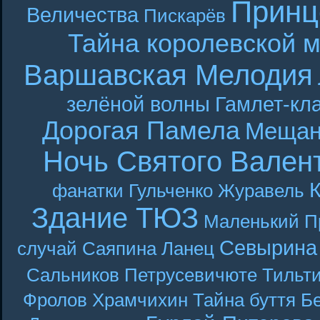
Принц
Величества
Пискарёв
Тайна королевской 
Варшавская Мелодия
зелёной волны
Гамлет-кла
Дорогая Памела
Мещан
Ночь Святого Вален
фанатки
Гульченко
Журавель
Здание ТЮЗ
Маленький П
Севырина
случай
Саяпина
Ланец
Сальников
Петрусевичюте
Тильт
Фролов
Храмчихин
Тайна буття
Б