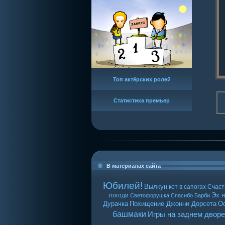
Топ актёрских ролей
Статистика премьер
В материалах сайта
Юбилей!
Вылкун
кот в сапогах
Счаст
Эх я
погоди
Светофорушка
Спасибо Барби
Дурачка
Похищение Джонни Дорсета
О
башмаки
Игры на заднем дворе