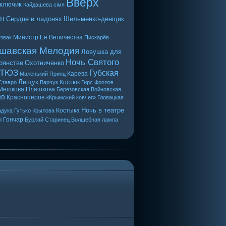
Вверх
 ключик
Кайдашева сiмя
н
Сердце в ладонях
Шельменко-денщик
Министр Её Величества
звак
Пискарёв
шавская Мелодия
Ловушка для
Ночь Святого
рянстве
Охотниченко
 ТЮЗ
Губская
Карева
Маленький Принц
Лищук
Костюк
Ставро
Варчук
Гирс
Фролов
Мешкова
Пляшкова
Березовская
Войновская
ев
Краснопёров
«Крымский ковчег»
Гловацкая
Ночь в театре
Костыка
дука
Гутько
Крылова
ы
Гончар
Бурлай
Старинец
Волшебная лампа