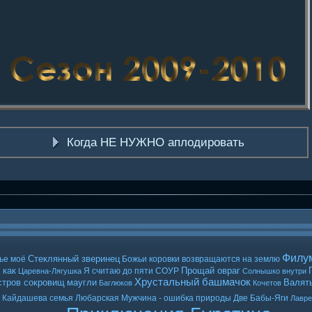
Когда НЕ НУЖНО аплодировать
Филу
Стеклянный зверинец
ье моё
Божьи коровки возвращаются на землю
 как
Прощай овраг
Я считаю до пяти
СОУР
Царевна-Лягушка
Солнышко внутри
Хрустальный башмачок
стров сокровищ
маугли
Валять
Баглюков
Кочетов
Кайдашева семья
Любарская
Мужчина - ошибка природы
Две Бабы-Яги
Лавр