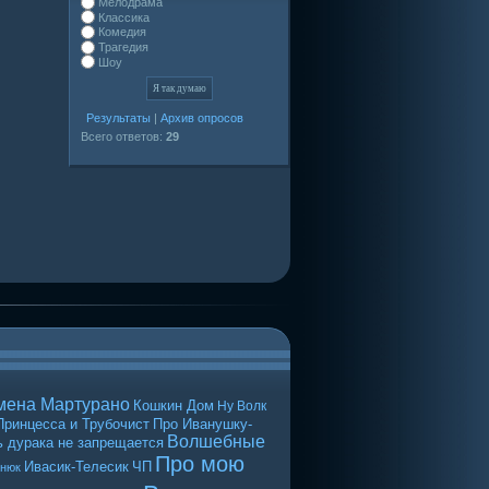
Мелодрама
Классика
Комедия
Трагедия
Шоу
Результаты
|
Архив опросов
Всего ответов:
29
мена Мартурано
Кошкин Дом
Ну Волк
Принцесса и Трубочист
Про Иванушку-
Волшебные
 дурака не запрещается
Про мою
Ивасик-Телесик
ЧП
енюк