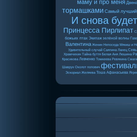
маму и про меня
Двен
тормашками
Самый лучший
И снова буде
Принцесса Пирлипат
С
божьих птах
Экипаж зелёной волны
Гам
Валентина
Женин
Непоседа
Мякиш и Н
Сев
Удивительный случай
Саяпина
Ланец
Ра
Храмчихин
Тайна буття
Белая Аня
Люшина
Левченко
Красикова
Томкеева
Ревякина
Смаг
фестивал
Шаврук
Околот
попович
Тоша
Афанасьева
Эскориал
Желяева
Ягре