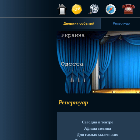
Дневник событий
Репертуар
Репертуар
Сегодня в театре
Афиша месяца
Для самых маленьких