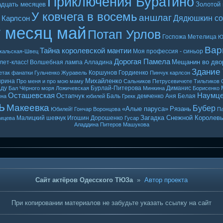
Приключения Буратино
адцать месяцев
Золотой
У ковчега в восемь
аншлаг
Дядюшкин со
 Карлсон
т месяц май
Потап Урлов
Госпожа Метелица
Ю
Вар
Тайна королевской мантии
Моя профессия - синьор
кальская-Швец
Дорогая Памела
Мещанин во дво
лет-класс!
Волшебная лампа Алладина
Здание
Коршунов
Гордиенко
етак
фанатки
Гульченко
Журавель
Пинчук
карлсон
Михайленко
ырина
Про меня и про мою маму
Сальников
Петрусевичюте
Тильтиков
ду
Бурлай-Питерова
Диманис
Бал Чёрного моря
Ложичевская
Минкина
Борисенко
Осташевская
Наумц
Остапчук
Баль
демченко
Аня Белая
ина
юбилей
Грекк
ь
Макеевка
Бубер
«Алые паруса»
Рязань
Юбилей! Гончар
Воронцова
Па
Загадка Снежной Королев
Малицкий
шевчук
Игошин
Дорошенко
мцева
Гусар
Аладдина
Питеров
Машукова
Сайт актёров Одесского ТЮЗа
»
Автор проекта
При копировании материалов не забудьте указать ссылку на сайт