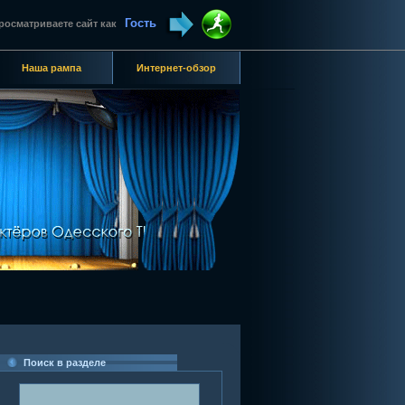
Гость
росматриваете сайт как
Наша рампа
Интернет-обзор
Поиск в разделе