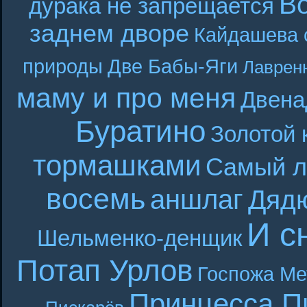
В
дурака не запрещается
заднем дворе
Кайдашева 
природы
Две Бабы-Яги
Лаврен
маму и про меня
Двена
Буратино
Золотой 
тормашками
Самый л
восемь
аншлаг
Дяд
И с
Шельменко-денщик
Потап Урлов
Госпожа Ме
Принцесса П