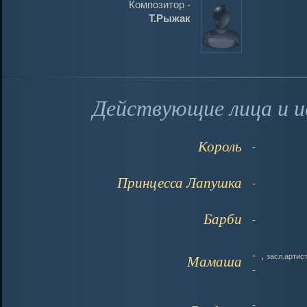
Композитор -
Т.Рыжак
Действующие лица и и
Король
-
Принцесса Лапушка
-
Барби
-
-
,
засл.артис
Мамаша
-
-