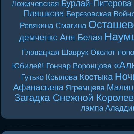
Бурлай-Питерова
Ложичевская
Пляшкова
Березовская
Войн
Осташев
Ревякина
Смагина
Наум
демченко
Аня Белая
Гловацкая
Шаврук
Околот
поп
«Ал
Юбилей! Гончар
Воронцова
Ноч
Костыка
Гутько
Крылова
Афанасьева
Малиц
Ягремцева
Загадка Снежной Короле
лампа Аладди