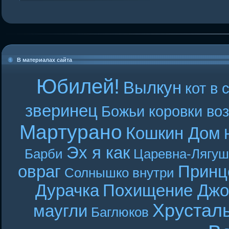
В материалах сайта
Юбилей!
Вылкун
кот в 
зверинец
Божьи коровки во
Мартурано
Кошкин Дом
Эх я как
Барби
Царевна-Лягуш
овраг
Принц
Солнышко внутри
Дурачка
Похищение Джо
Хрустал
маугли
Баглюков