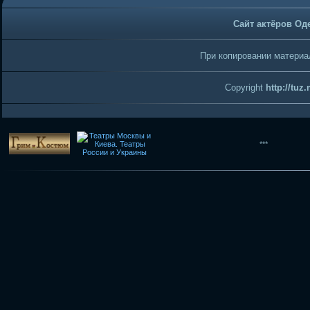
Сайт актёров Од
При копировании материал
Copyright
http://tuz
***