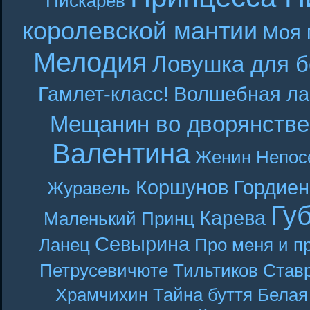
Пискарёв
королевской мантии
Моя 
Мелодия
Ловушка для б
Гамлет-класс!
Волшебная ла
Мещанин во дворянстве
Валентина
Женин
Непос
Коршунов
Гордиен
Журавель
Гу
Карева
Маленький Принц
Севырина
Ланец
Про меня и п
Петрусевичюте
Тильтиков
Став
Храмчихин
Тайна буття
Белая